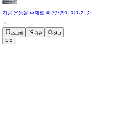
지금
운동
을 주제로
48.7만명
이 이야기 중
스크랩
공유
신고
목록