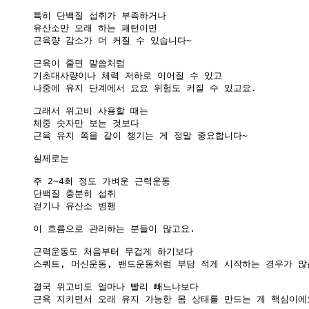
특히 단백질 섭취가 부족하거나

유산소만 오래 하는 패턴이면

근육량 감소가 더 커질 수 있습니다~

근육이 줄면 말씀처럼

기초대사량이나 체력 저하로 이어질 수 있고

나중에 유지 단계에서 요요 위험도 커질 수 있고요.

그래서 위고비 사용할 때는

체중 숫자만 보는 것보다

근육 유지 쪽을 같이 챙기는 게 정말 중요합니다~

실제로는

주 2~4회 정도 가벼운 근력운동

단백질 충분히 섭취

걷기나 유산소 병행

이 흐름으로 관리하는 분들이 많고요.

근력운동도 처음부터 무겁게 하기보다

스쿼트, 머신운동, 밴드운동처럼 부담 적게 시작하는 경우가 많습
결국 위고비도 얼마나 빨리 빼느냐보다

근육 지키면서 오래 유지 가능한 몸 상태를 만드는 게 핵심이에