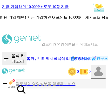
지금 가입하면 10,000P + 로또 10장 지급
회원 가입 혜택!
지금 가입하면
G 포인트 10,000P + 캐시로또 응
칼로리와 영양성분을 검색해보세요
혈당 · 다이어트 음식 검색해보세요
음식 카
홈
커뮤니티
헬시딜
음식 리뷰
영양제
캐시리뷰
기록
친구초
NEW
테고리
음식 · 영양제 리뷰를 찾아보세요
0
0
칼로리와 영양성분을 검색해보세요
영양제
혈당 · 다이어트 음식 검색해보세요
음식 · 영양제 리뷰를 찾아보세요