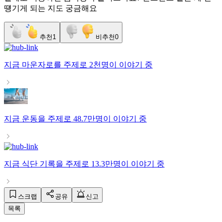
떙기게 되는 지도 궁금해요
추천
1
비추천
0
지금
마운자로
를 주제로
2천명
이 이야기 중
지금
운동
을 주제로
48.7만명
이 이야기 중
지금
식단 기록
을 주제로
13.3만명
이 이야기 중
스크랩
공유
신고
목록