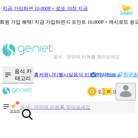
지금 가입하면 10,000P + 로또 10장 지급
회원 가입 혜택!
지금 가입하면
G 포인트 10,000P + 캐시로또 응
칼로리와 영양성분을 검색해보세요
혈당 · 다이어트 음식 검색해보세요
음식 카
홈
커뮤니티
헬시딜
음식 리뷰
영양제
캐시리뷰
기록
친구초
NEW
테고리
음식 · 영양제 리뷰를 찾아보세요
0
0
칼로리와 영양성분을 검색해보세요
영양제
혈당 · 다이어트 음식 검색해보세요
음식 · 영양제 리뷰를 찾아보세요