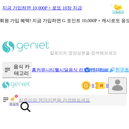
지금 가입하면 10,000P + 로또 10장 지급
회원 가입 혜택!
지금 가입하면
G 포인트 10,000P + 캐시로또 응
칼로리와 영양성분을 검색해보세요
혈당 · 다이어트 음식 검색해보세요
음식 카
홈
커뮤니티
헬시딜
음식 리뷰
영양제
캐시리뷰
기록
친구초
NEW
테고리
음식 · 영양제 리뷰를 찾아보세요
0
0
칼로리와 영양성분을 검색해보세요
영양제
혈당 · 다이어트 음식 검색해보세요
음식 · 영양제 리뷰를 찾아보세요