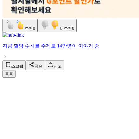
추천
0
비추천
0
지금
혈당 수치
를 주제로
14만명
이 이야기 중
스크랩
공유
신고
목록