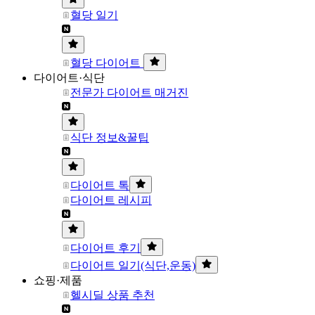
혈당 일기
혈당 다이어트
다이어트·식단
전문가 다이어트 매거진
식단 정보&꿀팁
다이어트 톡
다이어트 레시피
다이어트 후기
다이어트 일기(식단,운동)
쇼핑·제품
헬시딜 상품 추천