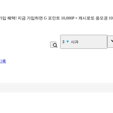
가입 혜택!
지금 가입하면
G 포인트 10,000P + 캐시로또 응모권 1
4
비_플레인 쿽
기록