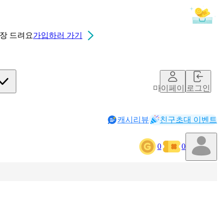
0장
드려요
가입하러 가기
마이페이지
로그인
캐시리뷰
친구초대 이벤트
0
0