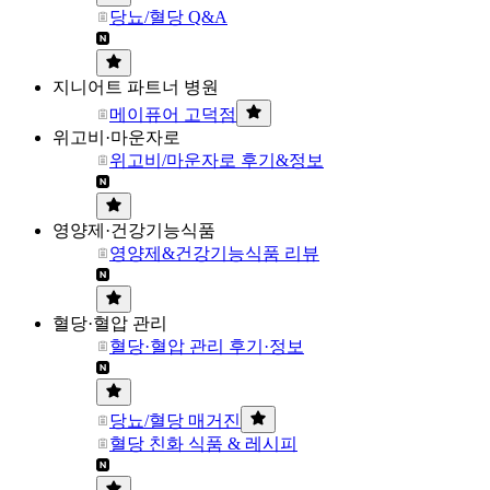
당뇨/혈당 Q&A
지니어트 파트너 병원
메이퓨어 고덕점
위고비·마운자로
위고비/마운자로 후기&정보
영양제·건강기능식품
영양제&건강기능식품 리뷰
혈당·혈압 관리
혈당·혈압 관리 후기·정보
당뇨/혈당 매거진
혈당 친화 식품 & 레시피