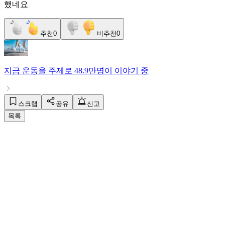
했네요
추천
0
비추천
0
지금
운동
을 주제로
48.9만명
이 이야기 중
스크랩
공유
신고
목록