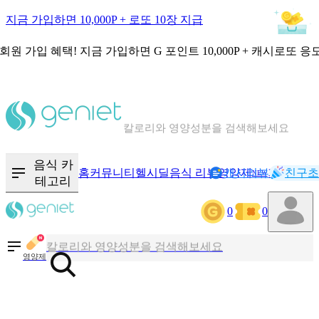
지금 가입하면 10,000P + 로또 10장 지급
회원 가입 혜택!
지금 가입하면
G 포인트 10,000P + 캐시로또 응
칼로리와 영양성분을 검색해보세요
혈당 · 다이어트 음식 검색해보세요
음식 · 영양제 리뷰를 찾아보세요
음식 카
홈
커뮤니티
헬시딜
음식 리뷰
영양제
캐시리뷰
기록
친구초
NEW
테고리
0
0
칼로리와 영양성분을 검색해보세요
혈당 · 다이어트 음식 검색해보세요
영양제
음식 · 영양제 리뷰를 찾아보세요