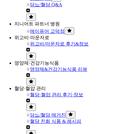
당뇨/혈당 Q&A
지니어트 파트너 병원
메이퓨어 고덕점
위고비·마운자로
위고비/마운자로 후기&정보
영양제·건강기능식품
영양제&건강기능식품 리뷰
혈당·혈압 관리
혈당·혈압 관리 후기·정보
당뇨/혈당 매거진
혈당 친화 식품 & 레시피