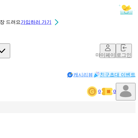
0장
드려요
가입하러 가기
마이페이지
로그인
캐시리뷰
친구초대 이벤트
0
0