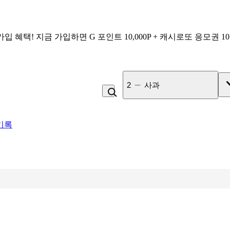
가입 혜택!
지금 가입하면
G 포인트 10,000P + 캐시로또 응모권 1
3
비_플레인 쿽
기록