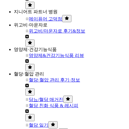
지니어트 파트너 병원
메이퓨어 고덕점
위고비·마운자로
위고비/마운자로 후기&정보
영양제·건강기능식품
영양제&건강기능식품 리뷰
혈당·혈압 관리
혈당·혈압 관리 후기·정보
당뇨/혈당 매거진
혈당 친화 식품 & 레시피
혈당 일기