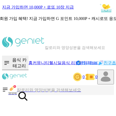
지금 가입하면 10,000P + 로또 10장 지급
회원 가입 혜택!
지금 가입하면
G 포인트 10,000P + 캐시로또 응
칼로리와 영양성분을 검색해보세요
혈당 · 다이어트 음식 검색해보세요
음식 · 영양제 리뷰를 찾아보세요
음식 카
홈
커뮤니티
헬시딜
음식 리뷰
영양제
캐시리뷰
기록
친구초
NEW
테고리
0
0
칼로리와 영양성분을 검색해보세요
혈당 · 다이어트 음식 검색해보세요
영양제
음식 · 영양제 리뷰를 찾아보세요