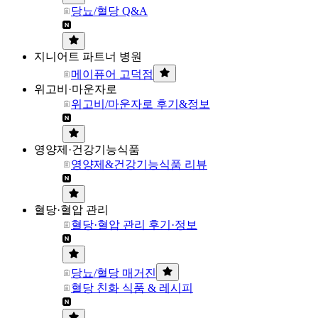
당뇨/혈당 Q&A
지니어트 파트너 병원
메이퓨어 고덕점
위고비·마운자로
위고비/마운자로 후기&정보
영양제·건강기능식품
영양제&건강기능식품 리뷰
혈당·혈압 관리
혈당·혈압 관리 후기·정보
당뇨/혈당 매거진
혈당 친화 식품 & 레시피