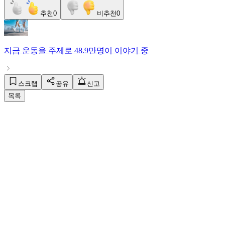
추천
0
비추천
0
지금
운동
을 주제로
48.9만명
이 이야기 중
스크랩
공유
신고
목록