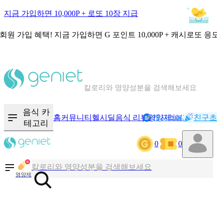
지금 가입하면 10,000P + 로또 10장 지급
회원 가입 혜택!
지금 가입하면
G 포인트 10,000P + 캐시로또 응
칼로리와 영양성분을 검색해보세요
혈당 · 다이어트 음식 검색해보세요
음식 · 영양제 리뷰를 찾아보세요
음식 카
홈
커뮤니티
헬시딜
음식 리뷰
영양제
캐시리뷰
기록
친구초
NEW
테고리
0
0
칼로리와 영양성분을 검색해보세요
혈당 · 다이어트 음식 검색해보세요
영양제
음식 · 영양제 리뷰를 찾아보세요