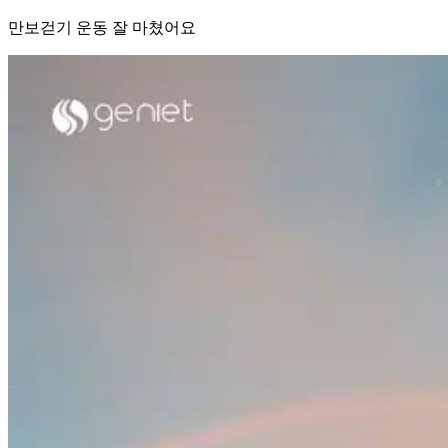
만보걷기 운동 잘 마쳤어요