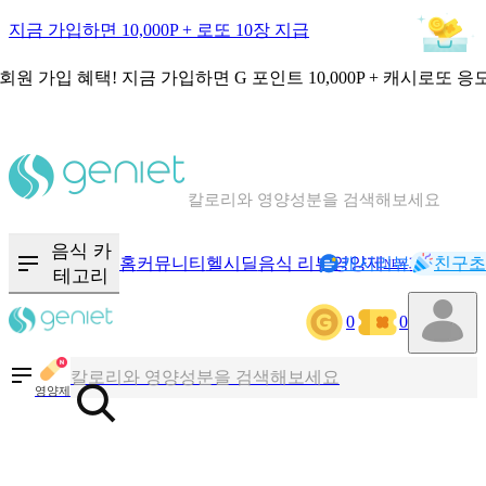
지금 가입하면 10,000P + 로또 10장 지급
회원 가입 혜택!
지금 가입하면
G 포인트 10,000P + 캐시로또 응
칼로리와 영양성분을 검색해보세요
혈당 · 다이어트 음식 검색해보세요
음식 카
홈
커뮤니티
헬시딜
음식 리뷰
영양제
캐시리뷰
기록
친구초
NEW
테고리
음식 · 영양제 리뷰를 찾아보세요
0
0
칼로리와 영양성분을 검색해보세요
영양제
혈당 · 다이어트 음식 검색해보세요
음식 · 영양제 리뷰를 찾아보세요