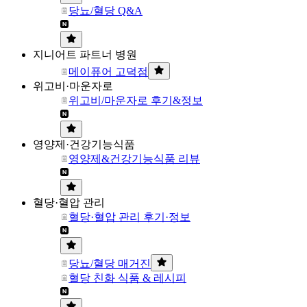
당뇨/혈당 Q&A
지니어트 파트너 병원
메이퓨어 고덕점
위고비·마운자로
위고비/마운자로 후기&정보
영양제·건강기능식품
영양제&건강기능식품 리뷰
혈당·혈압 관리
혈당·혈압 관리 후기·정보
당뇨/혈당 매거진
혈당 친화 식품 & 레시피