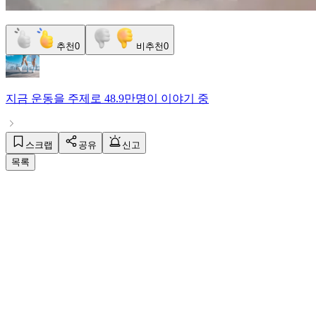
추천
0
비추천
0
지금
운동
을 주제로
48.9만명
이 이야기 중
스크랩
공유
신고
목록