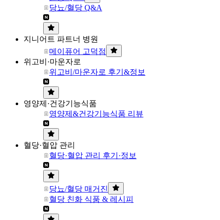
당뇨/혈당 Q&A
지니어트 파트너 병원
메이퓨어 고덕점
위고비·마운자로
위고비/마운자로 후기&정보
영양제·건강기능식품
영양제&건강기능식품 리뷰
혈당·혈압 관리
혈당·혈압 관리 후기·정보
당뇨/혈당 매거진
혈당 친화 식품 & 레시피