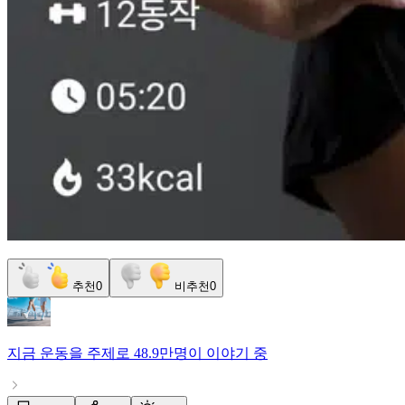
추천
0
비추천
0
지금
운동
을 주제로
48.9만명
이 이야기 중