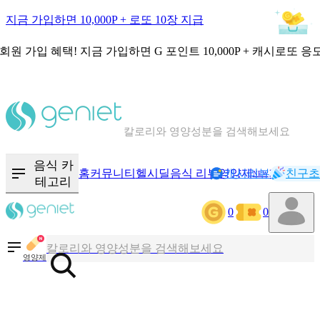
지금 가입하면 10,000P + 로또 10장 지급
회원 가입 혜택!
지금 가입하면
G 포인트 10,000P + 캐시로또 응
칼로리와 영양성분을 검색해보세요
혈당 · 다이어트 음식 검색해보세요
음식 · 영양제 리뷰를 찾아보세요
음식 카
홈
커뮤니티
헬시딜
음식 리뷰
영양제
캐시리뷰
기록
친구초
NEW
테고리
0
0
칼로리와 영양성분을 검색해보세요
혈당 · 다이어트 음식 검색해보세요
영양제
음식 · 영양제 리뷰를 찾아보세요