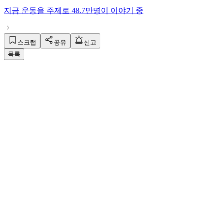
지금
운동
을 주제로
48.7만명
이 이야기 중
스크랩
공유
신고
목록