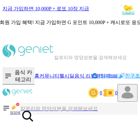
지금 가입하면 10,000P + 로또 10장 지급
회원 가입 혜택!
지금 가입하면
G 포인트 10,000P + 캐시로또 응
칼로리와 영양성분을 검색해보세요
혈당 · 다이어트 음식 검색해보세요
음식 · 영양제 리뷰를 찾아보세요
음식 카
홈
커뮤니티
헬시딜
음식 리뷰
영양제
캐시리뷰
기록
친구초
NEW
테고리
0
0
칼로리와 영양성분을 검색해보세요
혈당 · 다이어트 음식 검색해보세요
영양제
음식 · 영양제 리뷰를 찾아보세요