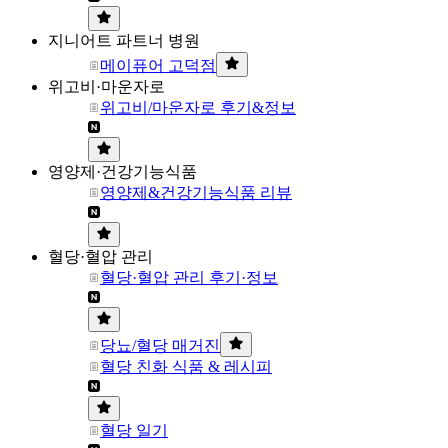
지니어트 파트너 병원
메이퓨어 고덕점
위고비·마운자로
위고비/마운자로 후기&정보
영양제·건강기능식품
영양제&건강기능식품 리뷰
혈당·혈압 관리
혈당·혈압 관리 후기·정보
당뇨/혈당 매거진
혈당 친화 식품 & 레시피
혈당 일기