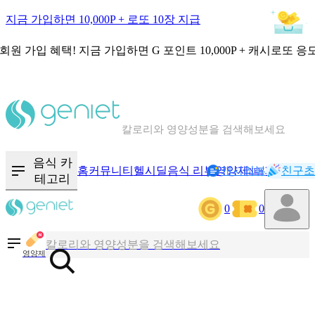
지금 가입하면 10,000P + 로또 10장 지급
회원 가입 혜택!
지금 가입하면
G 포인트 10,000P + 캐시로또 응
칼로리와 영양성분을 검색해보세요
혈당 · 다이어트 음식 검색해보세요
음식 · 영양제 리뷰를 찾아보세요
음식 카
홈
커뮤니티
헬시딜
음식 리뷰
영양제
캐시리뷰
기록
친구초
NEW
테고리
0
0
칼로리와 영양성분을 검색해보세요
혈당 · 다이어트 음식 검색해보세요
영양제
음식 · 영양제 리뷰를 찾아보세요