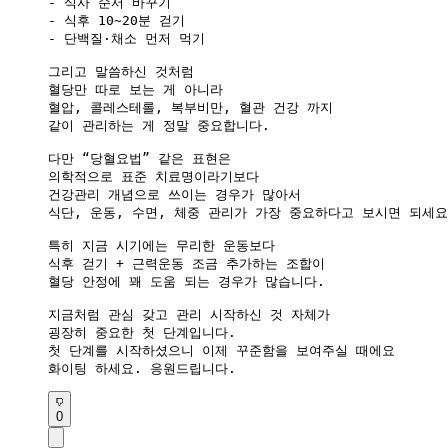
- 식사 순서 바꾸기

- 식후 10~20분 걷기

- 단백질·채소 먼저 먹기

그리고 말씀하신 것처럼

혈당만 따로 보는 게 아니라

혈압, 콜레스테롤, 복부비만, 혈관 건강 까지 

같이 관리하는 게 정말 중요합니다.

다만 “당혈요법” 같은 표현은

의학적으로 표준 치료명이라기보다

건강관리 개념으로 쓰이는 경우가 많아서

식단, 운동, 수면, 체중 관리가 가장 중요하다고 보시면 되세요~
특히 지금 시기에는 무리한 운동보다

식후 걷기 + 근력운동 조금 추가하는 조합이 

혈당 안정에 꽤 도움 되는 경우가 많습니다.

지금처럼 관심 갖고 관리 시작하신 것 자체가

굉장히 중요한 첫 단계입니다.

첫 단계를 시작하셨으니 이제 꾸준함을 보여주실 때에요

화이팅 하세요. 응원드립니다.
0