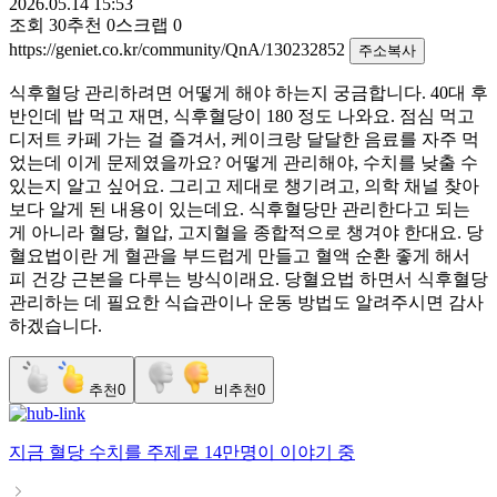
2026.05.14 15:53
조회
30
추천
0
스크랩
0
https://geniet.co.kr/community/QnA/130232852
주소복사
식후혈당 관리하려면 어떻게 해야 하는지 궁금합니다. 40대 후
반인데 밥 먹고 재면, 식후혈당이 180 정도 나와요. 점심 먹고
디저트 카페 가는 걸 즐겨서, 케이크랑 달달한 음료를 자주 먹
었는데 이게 문제였을까요? 어떻게 관리해야, 수치를 낮출 수
있는지 알고 싶어요. 그리고 제대로 챙기려고, 의학 채널 찾아
보다 알게 된 내용이 있는데요. 식후혈당만 관리한다고 되는
게 아니라 혈당, 혈압, 고지혈을 종합적으로 챙겨야 한대요. 당
혈요법이란 게 혈관을 부드럽게 만들고 혈액 순환 좋게 해서
피 건강 근본을 다루는 방식이래요. 당혈요법 하면서 식후혈당
관리하는 데 필요한 식습관이나 운동 방법도 알려주시면 감사
하겠습니다.
추천
0
비추천
0
지금
혈당 수치
를 주제로
14만명
이 이야기 중