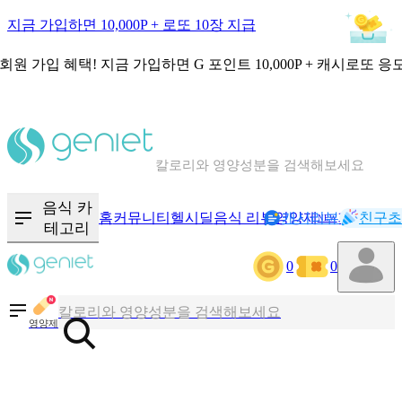
지금 가입하면 10,000P + 로또 10장 지급
회원 가입 혜택!
지금 가입하면
G 포인트 10,000P + 캐시로또 응
칼로리와 영양성분을 검색해보세요
혈당 · 다이어트 음식 검색해보세요
음식 카
홈
커뮤니티
헬시딜
음식 리뷰
영양제
캐시리뷰
기록
친구초
NEW
테고리
음식 · 영양제 리뷰를 찾아보세요
0
0
칼로리와 영양성분을 검색해보세요
영양제
혈당 · 다이어트 음식 검색해보세요
음식 · 영양제 리뷰를 찾아보세요