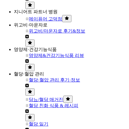
지니어트 파트너 병원
메이퓨어 고덕점
위고비·마운자로
위고비/마운자로 후기&정보
영양제·건강기능식품
영양제&건강기능식품 리뷰
혈당·혈압 관리
혈당·혈압 관리 후기·정보
당뇨/혈당 매거진
혈당 친화 식품 & 레시피
혈당 일기