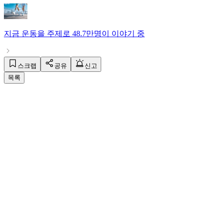
지금
운동
을 주제로
48.7만명
이 이야기 중
스크랩
공유
신고
목록