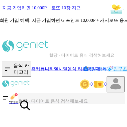
지금 가입하면 10,000P + 로또 10장 지급
회원 가입 혜택!
지금 가입하면
G 포인트 10,000P + 캐시로또 응
칼로리와 영양성분을 검색해보세요
혈당 · 다이어트 음식 검색해보세요
음식 · 영양제 리뷰를 찾아보세요
음식 카
홈
커뮤니티
헬시딜
음식 리뷰
영양제
캐시리뷰
기록
친구초
NEW
테고리
0
0
칼로리와 영양성분을 검색해보세요
혈당 · 다이어트 음식 검색해보세요
영양제
음식 · 영양제 리뷰를 찾아보세요