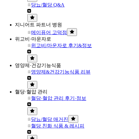
당뇨/혈당 Q&A
지니어트 파트너 병원
메이퓨어 고덕점
위고비·마운자로
위고비/마운자로 후기&정보
영양제·건강기능식품
영양제&건강기능식품 리뷰
혈당·혈압 관리
혈당·혈압 관리 후기·정보
당뇨/혈당 매거진
혈당 친화 식품 & 레시피