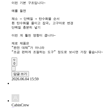
이런 기본 구조입니다~

예를 들면

채소 → 단백질 → 탄수화물 순서

흰 탄수화물 줄이고 잡곡, 고구마로 변경

단백질 충분히 넣기

이런 게 훨씬 영향이 큽니다~

제로 제품은

“완전 대체”가 아니라

“조금 편하게 조절하는 도구” 정도로 보시면 가장 좋습니다~
0
답글 쓰기
2026.06.04 15:59
CabinCrew