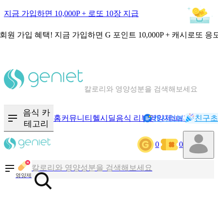
지금 가입하면 10,000P + 로또 10장 지급
회원 가입 혜택!
지금 가입하면
G 포인트 10,000P + 캐시로또 응
칼로리와 영양성분을 검색해보세요
혈당 · 다이어트 음식 검색해보세요
음식 · 영양제 리뷰를 찾아보세요
음식 카
홈
커뮤니티
헬시딜
음식 리뷰
영양제
캐시리뷰
기록
친구초
NEW
테고리
0
0
칼로리와 영양성분을 검색해보세요
혈당 · 다이어트 음식 검색해보세요
영양제
음식 · 영양제 리뷰를 찾아보세요