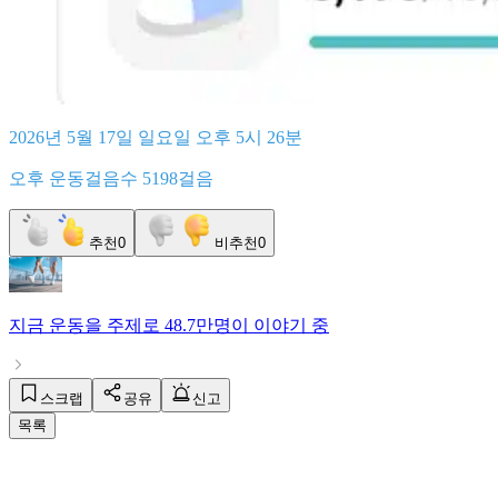
2026년 5월 17일 일요일 오후 5시 26분
오후 운동걸음수 5198걸음
추천
0
비추천
0
지금
운동
을 주제로
48.7만명
이 이야기 중
스크랩
공유
신고
목록