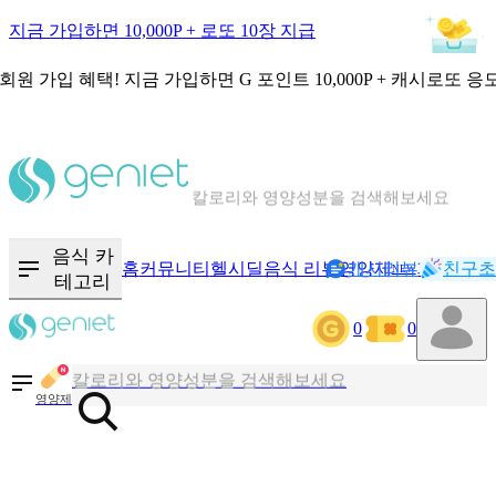
지금 가입하면 10,000P + 로또 10장 지급
회원 가입 혜택!
지금 가입하면
G 포인트 10,000P + 캐시로또 응
칼로리와 영양성분을 검색해보세요
혈당 · 다이어트 음식 검색해보세요
음식 · 영양제 리뷰를 찾아보세요
음식 카
홈
커뮤니티
헬시딜
음식 리뷰
영양제
캐시리뷰
기록
친구초
NEW
테고리
0
0
칼로리와 영양성분을 검색해보세요
혈당 · 다이어트 음식 검색해보세요
영양제
음식 · 영양제 리뷰를 찾아보세요