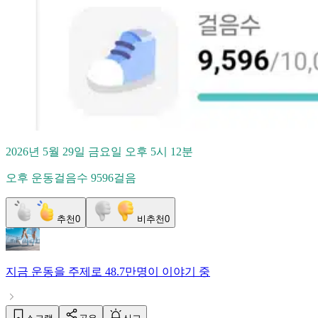
2026년 5월 29일 금요일 오후 5시 12분
오후 운동걸음수 9596걸음
추천
0
비추천
0
지금
운동
을 주제로
48.7만명
이 이야기 중