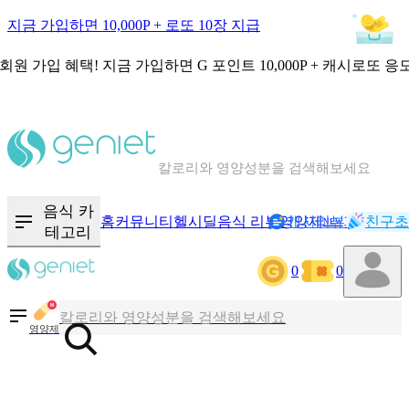
지금 가입하면 10,000P + 로또 10장 지급
회원 가입 혜택!
지금 가입하면
G 포인트 10,000P + 캐시로또 응
칼로리와 영양성분을 검색해보세요
혈당 · 다이어트 음식 검색해보세요
음식 카
홈
커뮤니티
헬시딜
음식 리뷰
영양제
캐시리뷰
기록
친구초
NEW
테고리
음식 · 영양제 리뷰를 찾아보세요
0
0
칼로리와 영양성분을 검색해보세요
영양제
혈당 · 다이어트 음식 검색해보세요
음식 · 영양제 리뷰를 찾아보세요