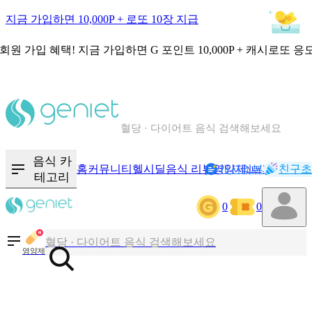
지금 가입하면 10,000P + 로또 10장 지급
회원 가입 혜택!
지금 가입하면
G 포인트 10,000P + 캐시로또 응
칼로리와 영양성분을 검색해보세요
혈당 · 다이어트 음식 검색해보세요
음식 · 영양제 리뷰를 찾아보세요
음식 카
홈
커뮤니티
헬시딜
음식 리뷰
영양제
캐시리뷰
기록
친구초
NEW
테고리
0
0
칼로리와 영양성분을 검색해보세요
혈당 · 다이어트 음식 검색해보세요
영양제
음식 · 영양제 리뷰를 찾아보세요