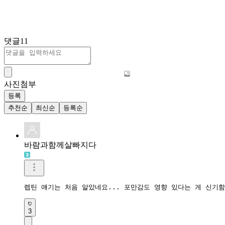
댓글
11
사진첨부
등록
추천순
최신순
등록순
바람과함께살빠지다
렙틴 얘기는 처음 알았네요... 포만감도 영향 있다는 게 신기함
3