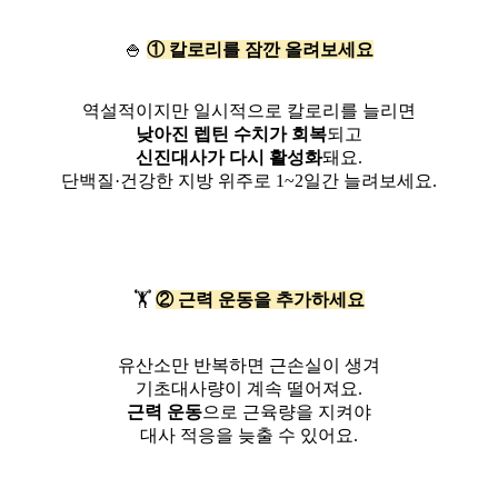
🍚
① 칼로리를 잠깐 올려보세요
역설적이지만 일시적으로 칼로리를 늘리면
낮아진 렙틴 수치가 회복
되고
신진대사가 다시 활성화
돼요.
단백질·건강한 지방 위주로 1~2일간 늘려보세요.
🏋️
② 근력 운동을 추가하세요
유산소만 반복하면 근손실이 생겨
기초대사량이 계속 떨어져요.
근력 운동
으로 근육량을 지켜야
대사 적응을 늦출 수 있어요.