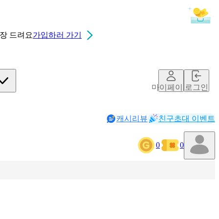
0장
드려요
가입하러 가기
마이페이지
로그인
캐시리뷰
친구초대 이벤트
0
0