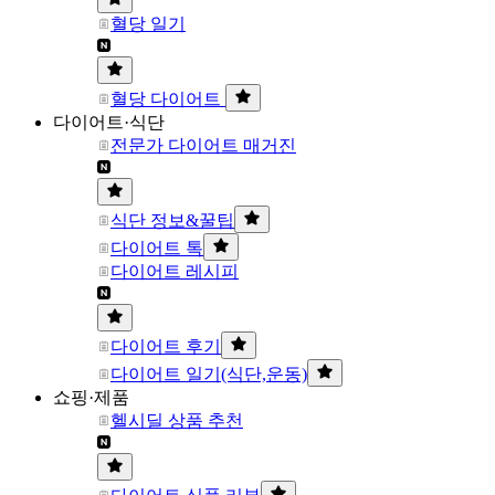
혈당 일기
혈당 다이어트
다이어트·식단
전문가 다이어트 매거진
식단 정보&꿀팁
다이어트 톡
다이어트 레시피
다이어트 후기
다이어트 일기(식단,운동)
쇼핑·제품
헬시딜 상품 추천