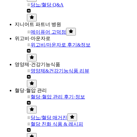
당뇨/혈당 Q&A
지니어트 파트너 병원
메이퓨어 고덕점
위고비·마운자로
위고비/마운자로 후기&정보
영양제·건강기능식품
영양제&건강기능식품 리뷰
혈당·혈압 관리
혈당·혈압 관리 후기·정보
당뇨/혈당 매거진
혈당 친화 식품 & 레시피