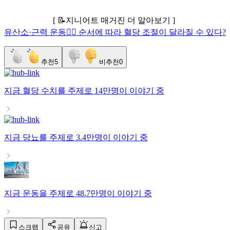
[ 📝지니어트 매거진 더 알아보기 ]
유산소·근력 운동🏋🏻 순서에 따라 혈당 조절이 달라질 수 있다?
추천
5
비추천
0
지금
혈당 수치
를 주제로
14만명
이 이야기 중
지금
당뇨
를 주제로
3.4만명
이 이야기 중
지금
운동
을 주제로
48.7만명
이 이야기 중
스크랩
공유
신고