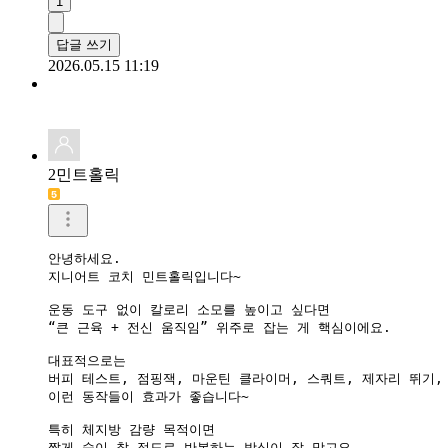
1
답글 쓰기
2026.05.15 11:19
2민트홀릭
안녕하세요.

지니어트 코치 민트홀릭입니다~

운동 도구 없이 칼로리 소모를 높이고 싶다면

“큰 근육 + 전신 움직임” 위주로 잡는 게 핵심이에요.

대표적으로는

버피 테스트, 점핑잭, 마운틴 클라이머, 스쿼트, 제자리 뛰기, 
이런 동작들이 효과가 좋습니다~

특히 체지방 감량 목적이면

짧게 숨이 찰 정도로 반복하는 방식이 잘 맞고요.
