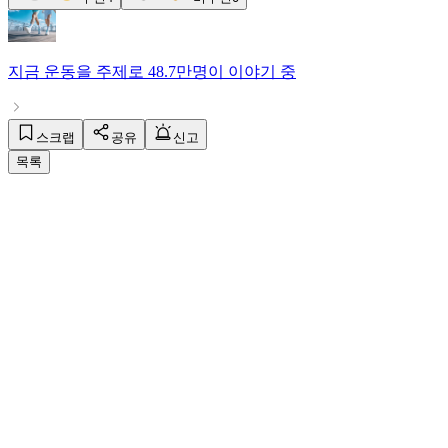
지금
운동
을 주제로
48.7만명
이 이야기 중
스크랩
공유
신고
목록