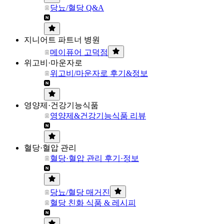
당뇨/혈당 Q&A
지니어트 파트너 병원
메이퓨어 고덕점
위고비·마운자로
위고비/마운자로 후기&정보
영양제·건강기능식품
영양제&건강기능식품 리뷰
혈당·혈압 관리
혈당·혈압 관리 후기·정보
당뇨/혈당 매거진
혈당 친화 식품 & 레시피