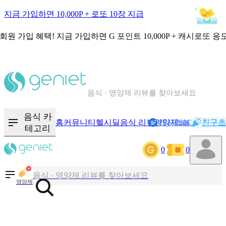
지금 가입하면 10,000P + 로또 10장 지급
회원 가입 혜택!
지금 가입하면
G 포인트 10,000P + 캐시로또 응
칼로리와 영양성분을 검색해보세요
혈당 · 다이어트 음식 검색해보세요
음식 카
홈
커뮤니티
헬시딜
음식 리뷰
영양제
캐시리뷰
기록
친구초
NEW
테고리
음식 · 영양제 리뷰를 찾아보세요
0
0
칼로리와 영양성분을 검색해보세요
영양제
혈당 · 다이어트 음식 검색해보세요
음식 · 영양제 리뷰를 찾아보세요