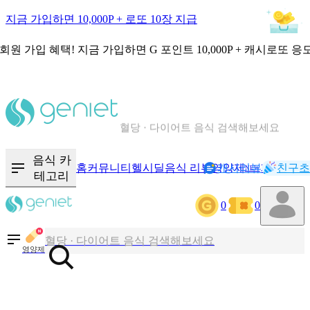
지금 가입하면 10,000P + 로또 10장 지급
회원 가입 혜택!
지금 가입하면
G 포인트 10,000P + 캐시로또 응
칼로리와 영양성분을 검색해보세요
혈당 · 다이어트 음식 검색해보세요
음식 · 영양제 리뷰를 찾아보세요
음식 카
홈
커뮤니티
헬시딜
음식 리뷰
영양제
캐시리뷰
기록
친구초
NEW
테고리
0
0
칼로리와 영양성분을 검색해보세요
혈당 · 다이어트 음식 검색해보세요
영양제
음식 · 영양제 리뷰를 찾아보세요