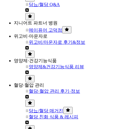
당뇨/혈당 Q&A
지니어트 파트너 병원
메이퓨어 고덕점
위고비·마운자로
위고비/마운자로 후기&정보
영양제·건강기능식품
영양제&건강기능식품 리뷰
혈당·혈압 관리
혈당·혈압 관리 후기·정보
당뇨/혈당 매거진
혈당 친화 식품 & 레시피