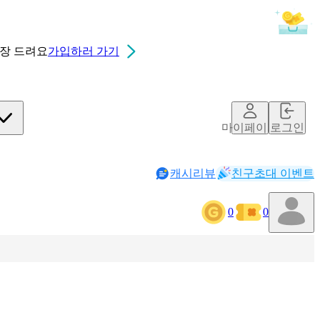
0장
드려요
가입하러 가기
마이페이지
로그인
캐시리뷰
친구초대 이벤트
0
0