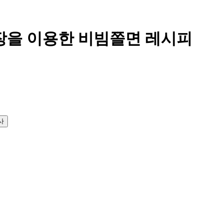
장을 이용한 비빔쫄면 레시피
사