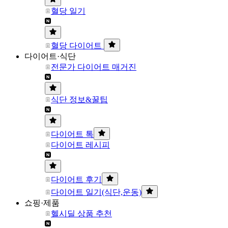
혈당 일기
혈당 다이어트
다이어트·식단
전문가 다이어트 매거진
식단 정보&꿀팁
다이어트 톡
다이어트 레시피
다이어트 후기
다이어트 일기(식단,운동)
쇼핑·제품
헬시딜 상품 추천