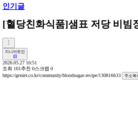
인기글
[혈당친화식품]샘표 저당 비빔
지니어트인
2026.05.27 16:51
조회
101
추천
0
스크랩
0
https://geniet.co.kr/community/bloodsugar-recipe/130816633
주소복