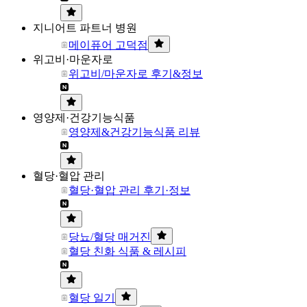
지니어트 파트너 병원
메이퓨어 고덕점
위고비·마운자로
위고비/마운자로 후기&정보
영양제·건강기능식품
영양제&건강기능식품 리뷰
혈당·혈압 관리
혈당·혈압 관리 후기·정보
당뇨/혈당 매거진
혈당 친화 식품 & 레시피
혈당 일기