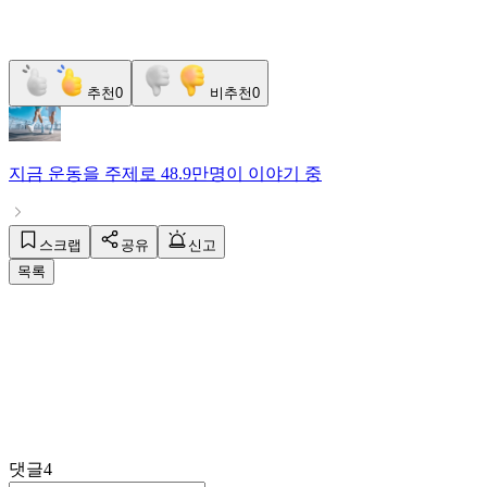
추천
0
비추천
0
지금
운동
을 주제로
48.9만명
이 이야기 중
스크랩
공유
신고
목록
댓글
4