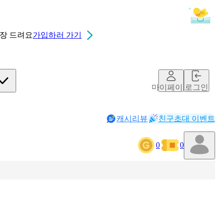
0장
드려요
가입하러 가기
마이페이지
로그인
캐시리뷰
친구초대 이벤트
0
0