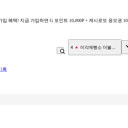
가입 혜택!
지금 가입하면
G 포인트 10,000P + 캐시로또 응모권 1
4
미각제빵소 더블스콘
기록