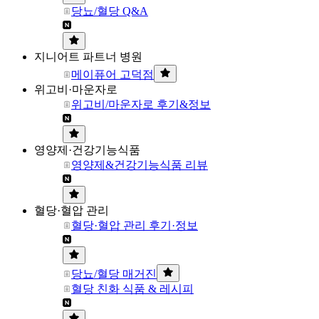
당뇨/혈당 Q&A
지니어트 파트너 병원
메이퓨어 고덕점
위고비·마운자로
위고비/마운자로 후기&정보
영양제·건강기능식품
영양제&건강기능식품 리뷰
혈당·혈압 관리
혈당·혈압 관리 후기·정보
당뇨/혈당 매거진
혈당 친화 식품 & 레시피