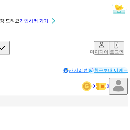
0장
드려요
가입하러 가기
마이페이지
로그인
캐시리뷰
친구초대 이벤트
0
0