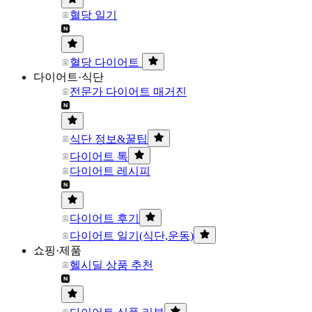
혈당 일기
혈당 다이어트
다이어트·식단
전문가 다이어트 매거진
식단 정보&꿀팁
다이어트 톡
다이어트 레시피
다이어트 후기
다이어트 일기(식단,운동)
쇼핑·제품
헬시딜 상품 추천