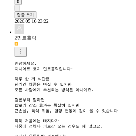
0
답글 쓰기
2026.05.16 23:22
2민트홀릭
안녕하세요.

지니어트 코치 민트홀릭입니다~

하루 한 끼 식단은

단기간 체중은 빠질 수 있지만

모든 사람에게 추천되는 방식은 아니에요.

결론부터 말하면

칼로리 감소 효과는 확실히 있지만

근손실, 폭식 위험, 혈당 변동이 같이 올 수 있습니다.

특히 처음에는 빠지다가

나중에 정체나 피로감 오는 경우도 꽤 많고요.
