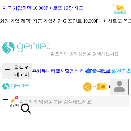
지금 가입하면 10,000P + 로또 10장 지급
회원 가입 혜택!
지금 가입하면
G 포인트 10,000P + 캐시로또 응
칼로리와 영양성분을 검색해보세요
혈당 · 다이어트 음식 검색해보세요
음식 카
홈
커뮤니티
헬시딜
음식 리뷰
영양제
캐시리뷰
기록
친구초
NEW
테고리
음식 · 영양제 리뷰를 찾아보세요
0
0
칼로리와 영양성분을 검색해보세요
영양제
혈당 · 다이어트 음식 검색해보세요
음식 · 영양제 리뷰를 찾아보세요