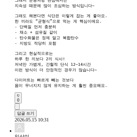
그래서 운동처방 관점에서는

지속성 때문에 많이 조심하는 방식입니다~

그래도 해본다면 식단은 이렇게 잡는 게 좋아요.

한 끼라도 “균형식”으로 먹는 게 핵심이에요.

- 단백질 먼저 충분히

- 채소 + 섬유질 같이

- 탄수화물은 정제 말고 복합탄수

- 지방도 적당히 포함

그리고 현실적으로는

하루 한 끼보다 2끼 식사!

저녁만 가볍게, 간헐적 단식 12~14시간

이런 방식이 더 안정적인 경우가 많습니다~

다이어트는 빠르게 빼는 것보다

몸이 무너지지 않게 유지하는 게 훨씬 중요해요.
0
답글 쓰기
2026.05.15 10:31
임삼미