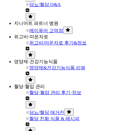
당뇨/혈당 Q&A
지니어트 파트너 병원
메이퓨어 고덕점
위고비·마운자로
위고비/마운자로 후기&정보
영양제·건강기능식품
영양제&건강기능식품 리뷰
혈당·혈압 관리
혈당·혈압 관리 후기·정보
당뇨/혈당 매거진
혈당 친화 식품 & 레시피