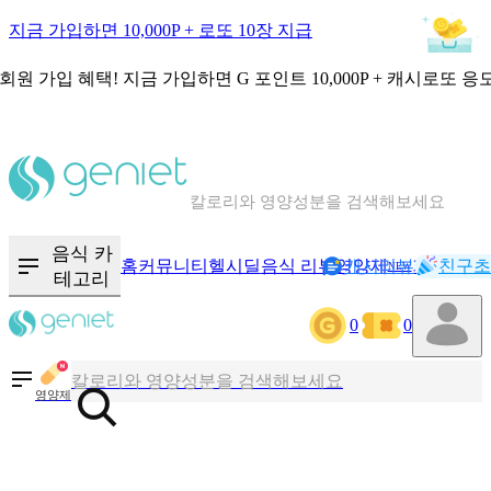
지금 가입하면 10,000P + 로또 10장 지급
회원 가입 혜택!
지금 가입하면
G 포인트 10,000P + 캐시로또 응
칼로리와 영양성분을 검색해보세요
혈당 · 다이어트 음식 검색해보세요
음식 카
홈
커뮤니티
헬시딜
음식 리뷰
영양제
캐시리뷰
기록
친구초
NEW
테고리
음식 · 영양제 리뷰를 찾아보세요
0
0
칼로리와 영양성분을 검색해보세요
영양제
혈당 · 다이어트 음식 검색해보세요
음식 · 영양제 리뷰를 찾아보세요