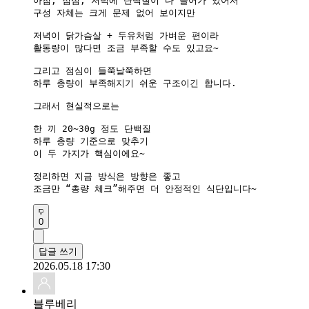
아침, 점심, 저녁에 단백질이 다 들어가 있어서

구성 자체는 크게 문제 없어 보이지만

저녁이 닭가슴살 + 두유처럼 가벼운 편이라

활동량이 많다면 조금 부족할 수도 있고요~

그리고 점심이 들쭉날쭉하면

하루 총량이 부족해지기 쉬운 구조이긴 합니다.

그래서 현실적으로는

한 끼 20~30g 정도 단백질

하루 총량 기준으로 맞추기

이 두 가지가 핵심이에요~

정리하면 지금 방식은 방향은 좋고

조금만 “총량 체크”해주면 더 안정적인 식단입니다~
0
답글 쓰기
2026.05.18 17:30
블루베리