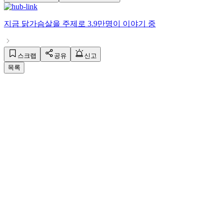
지금
닭가슴살
을 주제로
3.9만명
이 이야기 중
스크랩
공유
신고
목록