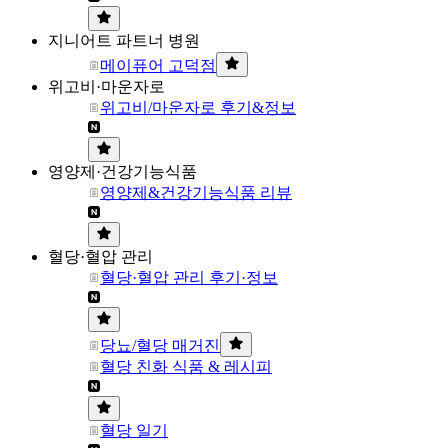
지니어트 파트너 병원
메이퓨어 고덕점
위고비·마운자로
위고비/마운자로 후기&정보
영양제·건강기능식품
영양제&건강기능식품 리뷰
혈당·혈압 관리
혈당·혈압 관리 후기·정보
당뇨/혈당 매거진
혈당 친화 식품 & 레시피
혈당 일기