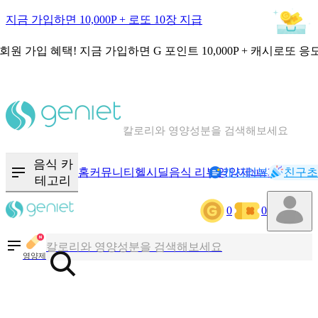
지금 가입하면 10,000P + 로또 10장 지급
회원 가입 혜택!
지금 가입하면
G 포인트 10,000P + 캐시로또 응
칼로리와 영양성분을 검색해보세요
혈당 · 다이어트 음식 검색해보세요
음식 카
홈
커뮤니티
헬시딜
음식 리뷰
영양제
캐시리뷰
기록
친구초
NEW
테고리
음식 · 영양제 리뷰를 찾아보세요
0
0
칼로리와 영양성분을 검색해보세요
영양제
혈당 · 다이어트 음식 검색해보세요
음식 · 영양제 리뷰를 찾아보세요