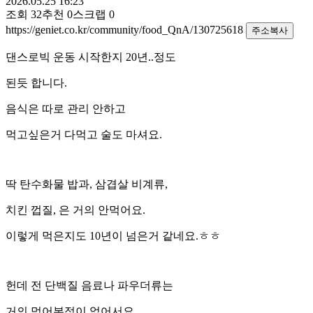
2026.05.25 16:23
조회
32
추천
0
스크랩
0
https://geniet.co.kr/community/food_QnA/130725618
주소복사
댄스로빅 운동 시작한지 20년..정도
된듯 합니다.
음식은 따로 관리 안하고
먹고싶은거 다먹고 술도 마셔요.
딱 탄수화물 밥과, 삼겹살 비계류,
치킨 껍질, 은 거의 안먹어요.
이렇게 먹은지도 10년이 넘은거 같네요.ㅎㅎ
헌데 전 단백질 음료나 파우더류는
거의 먹어본적이 없어서요.