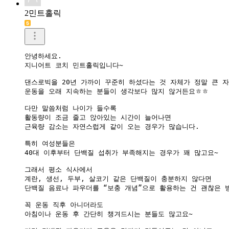
2민트홀릭
안녕하세요.

지니어트 코치 민트홀릭입니다~

댄스로빅을 20년 가까이 꾸준히 하셨다는 것 자체가 정말 큰 자
운동을 오래 지속하는 분들이 생각보다 많지 않거든요ㅎㅎ

다만 말씀처럼 나이가 들수록

활동량이 조금 줄고 앉아있는 시간이 늘어나면

근육량 감소는 자연스럽게 같이 오는 경우가 많습니다.

특히 여성분들은

40대 이후부터 단백질 섭취가 부족해지는 경우가 꽤 많고요~

그래서 평소 식사에서

계란, 생선, 두부, 살코기 같은 단백질이 충분하지 않다면

단백질 음료나 파우더를 “보충 개념”으로 활용하는 건 괜찮은 방
꼭 운동 직후 아니더라도

아침이나 운동 후 간단히 챙겨드시는 분들도 많고요~
