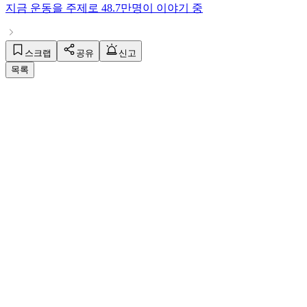
지금
운동
을 주제로
48.7만명
이 이야기 중
스크랩
공유
신고
목록