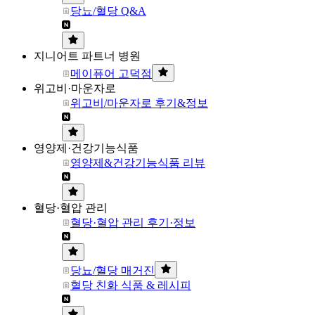
당뇨/혈당 Q&A
지니어트 파트너 병원
메이퓨어 고덕점
위고비·마운자로
위고비/마운자로 후기&정보
영양제·건강기능식품
영양제&건강기능식품 리뷰
혈당·혈압 관리
혈당·혈압 관리 후기·정보
당뇨/혈당 매거진
혈당 친화 식품 & 레시피