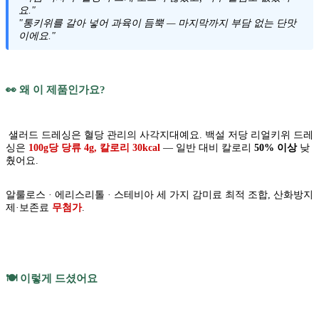
요."
"통키위를 갈아 넣어 과육이 듬뿍 — 마지막까지 부담 없는 단맛
이에요."
👀 왜 이 제품인가요?
샐러드 드레싱은 혈당 관리의 사각지대예요. 백설 저당 리얼키위 드레
싱은
100g당 당류 4g, 칼로리 30kcal
— 일반 대비 칼로리
50% 이상
낮
췄어요.
알룰로스 · 에리스리톨 · 스테비아 세 가지 감미료 최적 조합, 산화방지
제·보존료
무첨가
.
🍽️ 이렇게 드셨어요