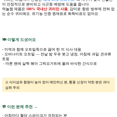
이 안정적으로 분비되고 식곤증 예방에 도움을 줍니다.
먹놀잼 제품은
100% 국내산 귀리만 사용
, 감미료·향료·방부제 전혀 없
는 순수 귀리예요. 유기농 인증 원재료로 화학비료도 없어요.
🍽️ 이렇게 드셨어요
- 미역과 함께 오트밀죽으로 끓여 한 끼 식사 대용
- 오버나이트 오트밀 — 전날 밤 두유 붓고 냉장, 아침에 과일·견과류
토핑
- 마른 팬에 살짝 볶아 그릭요거트에 올려 바삭한 간식으로
⚠️ 식이섬유 함량이 높아 장이 예민하신 분, 통풍·신장이 약한 분은 과다
섭취 주의
💬 이런 분께 추천 →
- 아침마다 혈당 스파이크가 걱정되는 분