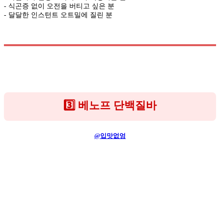
- 식곤증 없이 오전을 버티고 싶은 분
- 달달한 인스턴트 오트밀에 질린 분
3️⃣ 베노프 단백질바
@입맛없엉