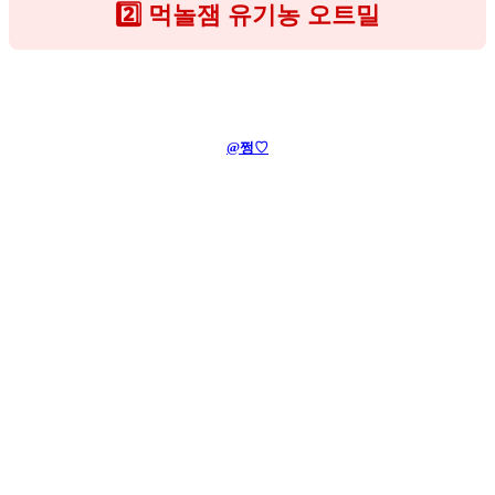
2️⃣ 먹놀잼 유기농 오트밀
@쩡♡