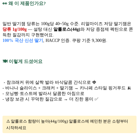
👀 왜 이 제품인가요?
일반 딸기잼 당류는 100g당 40~50g 수준. 리얼마이즈 저당 딸기잼은
당류 1g/100g
— 설탕 대신
알룰로스(44g)
와 저당 증점제 펙틴으로 쫀
득한 질감까지 구현했어요.
100% 국산 신선 딸기
, HACCP 인증. 쿠팡 기준 9,300원.
🍽️ 이렇게 드셨어요
- 참크래커 위에 살짝 발라 바삭달콤 간식으로 🍓
- 바나나 슬라이스 + 크래커 + 딸기잼 → 카나페 스타일 핑거푸드 🍌
- 모닝빵·토스트에 발라서 달콤한 아침으로
- 냉장 보관 시 꾸덕한 질감으로 → 더 진한 풍미 ✅
⚠️ 알룰로스 함량이 높아(44g/100g) 알룰로스에 예민한 분은 소량부터
시작하세요