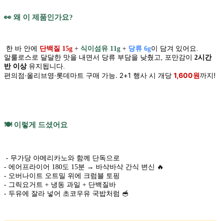
👀 왜 이 제품인가요?
한 바 안에
단백질 15g
+
식이섬유 11g
+
당류 6g
이 담겨 있어요.
알룰로스로 달달한 맛을 내면서 당류 부담을 낮췄고, 포만감이
2시간
반 이상
유지됩니다.
편의점·올리브영·롯데마트 구매 가능. 2+1 행사 시 개당
1,600원
까지!
🍽️ 이렇게 드셨어요
- 무가당 아메리카노와 함께 단독으로
- 에어프라이어 180도 15분 → 바삭바삭 간식 변신 🔥
- 오버나이트 오트밀 위에 크럼블 토핑
- 그릭요거트 + 냉동 과일 + 단백질바
- 두유에 잘라 넣어 초코우유 국밥처럼 🥣