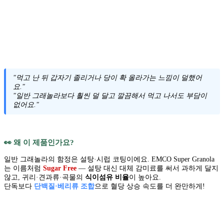
"먹고 난 뒤 갑자기 졸리거나 당이 확 올라가는 느낌이 덜했어
요."
"일반 그래놀라보다 훨씬 덜 달고 깔끔해서 먹고 나서도 부담이
없어요."
👀 왜 이 제품인가요?
일반 그래놀라의 함정은 설탕·시럽 코팅이에요. EMCO Super Granola
는 이름처럼
Sugar Free
— 설탕 대신 대체 감미료를 써서 과하게 달지
않고, 귀리·견과류·곡물의
식이섬유 비율
이 높아요.
단독보다
단백질·베리류 조합
으로 혈당 상승 속도를 더 완만하게!