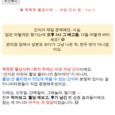
주소복사
🩸 똑똑한 혈당식탁 — 저당 간식 편 · Vol.2
간식이 제일 문제예요, 사실.
밥은 어떻게든 챙기는데
오후 3시 그 배고픔
, 다들 어떻게 버티
세요? 😅
편의점 앞에서 성분표 보다가 그냥 나온 적, 한두 번이 아니잖
아요.
똑똑한 혈당식탁 2회차 주제는 바로 저당 간식
이에요.
"간식은 어차피 혈당 올리니까 참아야지"가 아니라,
혈당 안 올리면서 맛있게 먹을 수 있는 간식
이 분명히 있다는 걸
지니어터분들이 직접 증명해주셨어요.
드레싱, 오트밀, 단백질바, 그래놀라, 딸기잼 —
전부
먹어보고, 혈당 재보고, 후기 남긴
찐 검증 결과들이에요.
참는 게 아니라
바꾸는 게 정답
이었습니다. 🙌