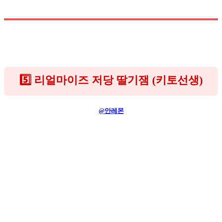
5️⃣ 리얼마이즈 저당 딸기잼 (키토선생)
@안레몬