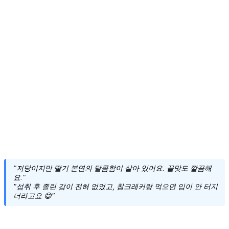
"저당이지만 딸기 본연의 달콤함이 살아 있어요. 끝맛도 깔끔해
요."
"섭취 후 졸린 감이 전혀 없었고, 참크래커랑 먹으면 입이 안 터지
더라고요 😄"