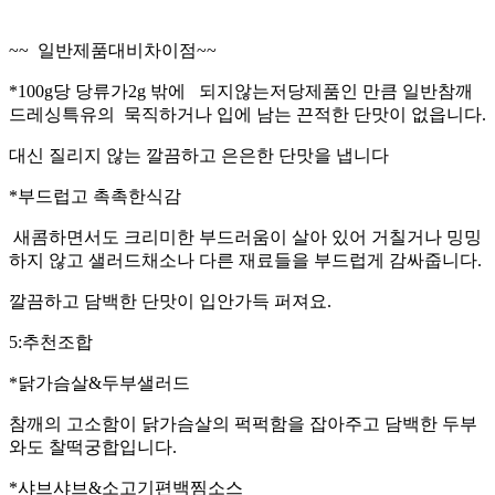
~~ 일반제품대비차이점~~
*100g당 당류가2g 밖에 되지않는저당제품인 만큼 일반참깨
드레싱특유의 묵직하거나 입에 남는 끈적한 단맛이 없읍니다.
대신 질리지 않는 깔끔하고 은은한 단맛을 냅니다
*부드럽고 촉촉한식감
새콤하면서도 크리미한 부드러움이 살아 있어 거칠거나 밍밍
하지 않고 샐러드채소나 다른 재료들을 부드럽게 감싸줍니다.
깔끔하고 담백한 단맛이 입안가득 퍼져요.
5:추천조합
*닭가슴살&두부샐러드
참깨의 고소함이 닭가슴살의 퍽퍽함을 잡아주고 담백한 두부
와도 찰떡궁합입니다.
*샤브샤브&소고기편백찜소스