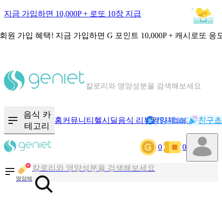
지금 가입하면 10,000P + 로또 10장 지급
회원 가입 혜택!
지금 가입하면
G 포인트 10,000P + 캐시로또 응
칼로리와 영양성분을 검색해보세요
혈당 · 다이어트 음식 검색해보세요
음식 · 영양제 리뷰를 찾아보세요
음식 카
홈
커뮤니티
헬시딜
음식 리뷰
영양제
캐시리뷰
기록
친구초
NEW
테고리
0
0
칼로리와 영양성분을 검색해보세요
혈당 · 다이어트 음식 검색해보세요
영양제
음식 · 영양제 리뷰를 찾아보세요