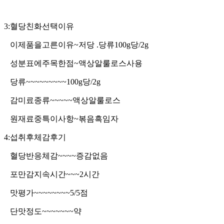
3:혈당친화선택이유
이제품을고른이유~저당 .당류100g당/2g
성분표에주목한점~액상알룰로스사용
당류~~~~~~~~~100g당/2g
감미료종류~~~~~액상알룰로스
원재료중특이사항~볶음흑임자
4:섭취후체감후기
혈당반응체감~~~~증감없음
포만감지속시간~~~2시간
맛평가~~~~~~~~5/5점
단맛정도~~~~~~~약