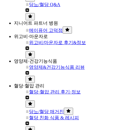
당뇨/혈당 Q&A
지니어트 파트너 병원
메이퓨어 고덕점
위고비·마운자로
위고비/마운자로 후기&정보
영양제·건강기능식품
영양제&건강기능식품 리뷰
혈당·혈압 관리
혈당·혈압 관리 후기·정보
당뇨/혈당 매거진
혈당 친화 식품 & 레시피