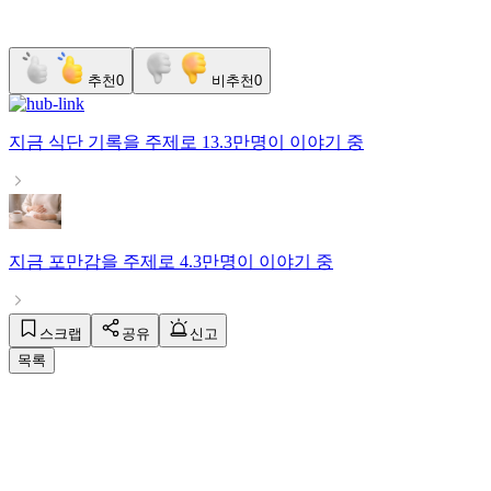
추천
0
비추천
0
지금
식단 기록
을 주제로
13.3만명
이 이야기 중
지금
포만감
을 주제로
4.3만명
이 이야기 중
스크랩
공유
신고
목록