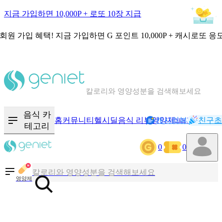
지금 가입하면 10,000P + 로또 10장 지급
회원 가입 혜택!
지금 가입하면
G 포인트 10,000P + 캐시로또 응
칼로리와 영양성분을 검색해보세요
혈당 · 다이어트 음식 검색해보세요
음식 · 영양제 리뷰를 찾아보세요
음식 카
홈
커뮤니티
헬시딜
음식 리뷰
영양제
캐시리뷰
기록
친구초
NEW
테고리
0
0
칼로리와 영양성분을 검색해보세요
혈당 · 다이어트 음식 검색해보세요
영양제
음식 · 영양제 리뷰를 찾아보세요