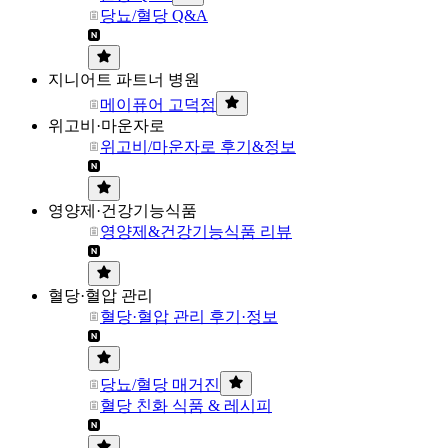
당뇨/혈당 Q&A
지니어트 파트너 병원
메이퓨어 고덕점
위고비·마운자로
위고비/마운자로 후기&정보
영양제·건강기능식품
영양제&건강기능식품 리뷰
혈당·혈압 관리
혈당·혈압 관리 후기·정보
당뇨/혈당 매거진
혈당 친화 식품 & 레시피