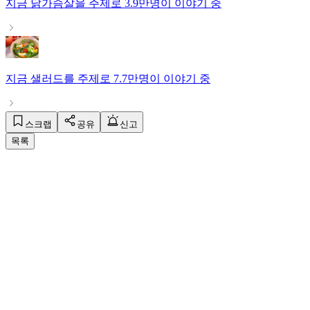
지금
닭가슴살
을 주제로
3.9만명
이 이야기 중
지금
샐러드
를 주제로
7.7만명
이 이야기 중
스크랩
공유
신고
목록