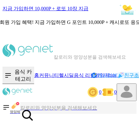
지금 가입하면 10,000P + 로또 10장 지급
회원 가입 혜택!
지금 가입하면
G 포인트 10,000P + 캐시로또 응
칼로리와 영양성분을 검색해보세요
혈당 · 다이어트 음식 검색해보세요
음식 카
홈
커뮤니티
헬시딜
음식 리뷰
영양제
캐시리뷰
기록
친구초
NEW
테고리
음식 · 영양제 리뷰를 찾아보세요
0
0
칼로리와 영양성분을 검색해보세요
영양제
혈당 · 다이어트 음식 검색해보세요
음식 · 영양제 리뷰를 찾아보세요