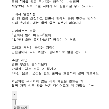
특히 “며칠 참고 무너지는 패턴”이 반복되면

체중보다 식욕 조절 자체가 더 힘들어질 수도 있고요.

그래서 말씀처럼

밥 양 조금 조절하고 일반식 안에서 균형 맞추는 방식이

오래 유지하기에는 훨씬 좋은 경우가 많습니다~

다이어트는 결국

“얼마나 빨리 빼느냐”보다

“얼마나 오래 유지하느냐” 영향이 더 커요.

그리고 천천히 빠지는 감량이

근손실이나 요요 위험도 상대적으로 덜한 편이고요~

추천드리면

밥만 무조건 줄이기보다

단백질, 채소 조금 더 챙기고

야식, 음료, 군것질 빈도 줄이는 흐름까지 같이 가보세요.

지금처럼 무너지지 않는 식사 패턴을 만드는 게

결국 가장 성공 확률 높은 다이어트에 더 가깝습니다~
0
답글 쓰기