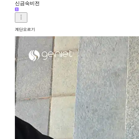
신금숙비전
계단오르기 