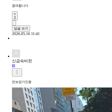
참여합니다
2
답글 쓰기
2026.05.16 11:41
신금숙비전
만보걷기인증 