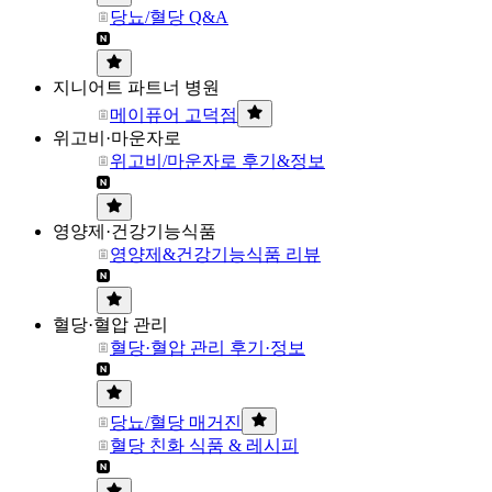
당뇨/혈당 Q&A
지니어트 파트너 병원
메이퓨어 고덕점
위고비·마운자로
위고비/마운자로 후기&정보
영양제·건강기능식품
영양제&건강기능식품 리뷰
혈당·혈압 관리
혈당·혈압 관리 후기·정보
당뇨/혈당 매거진
혈당 친화 식품 & 레시피