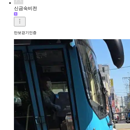
신금숙비전
만보걷기인증 