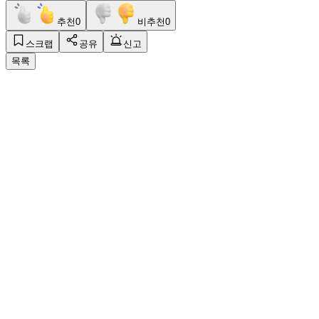
추천
0
비추천
0
스크랩
공유
신고
목록