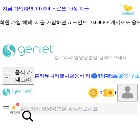
지금 가입하면 10,000P + 로또 10장 지급
회원 가입 혜택!
지금 가입하면
G 포인트 10,000P + 캐시로또 응
칼로리와 영양성분을 검색해보세요
혈당 · 다이어트 음식 검색해보세요
음식 카
홈
커뮤니티
헬시딜
음식 리뷰
영양제
캐시리뷰
기록
친구초
NEW
음식 · 영양제 리뷰를 찾아보세요
테고리
0
0
칼로리와 영양성분을 검색해보세요
영양제
혈당 · 다이어트 음식 검색해보세요
음식 · 영양제 리뷰를 찾아보세요