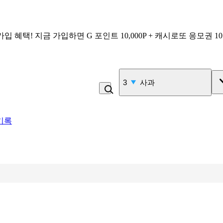
가입 혜택!
지금 가입하면
G 포인트 10,000P + 캐시로또 응모권 1
4
비_플레인 쿽
기록