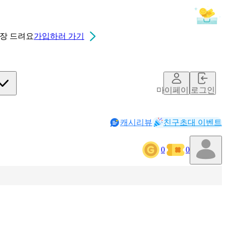
0장
드려요
가입하러 가기
마이페이지
로그인
캐시리뷰
친구초대 이벤트
0
0