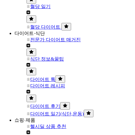
혈당 일기
혈당 다이어트
다이어트·식단
전문가 다이어트 매거진
식단 정보&꿀팁
다이어트 톡
다이어트 레시피
다이어트 후기
다이어트 일기(식단,운동)
쇼핑·제품
헬시딜 상품 추천