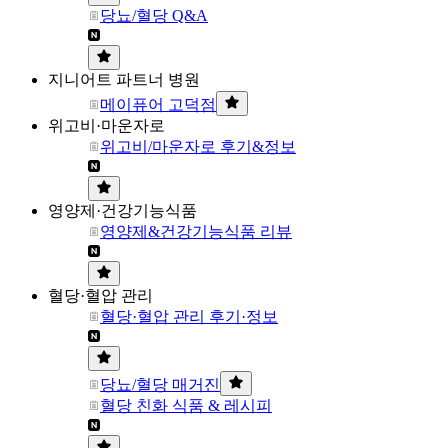
당뇨/혈당 Q&A
지니어트 파트너 병원
메이퓨어 고덕점
위고비·마운자로
위고비/마운자로 후기&정보
영양제·건강기능식품
영양제&건강기능식품 리뷰
혈당·혈압 관리
혈당·혈압 관리 후기·정보
당뇨/혈당 매거진
혈당 친화 식품 & 레시피