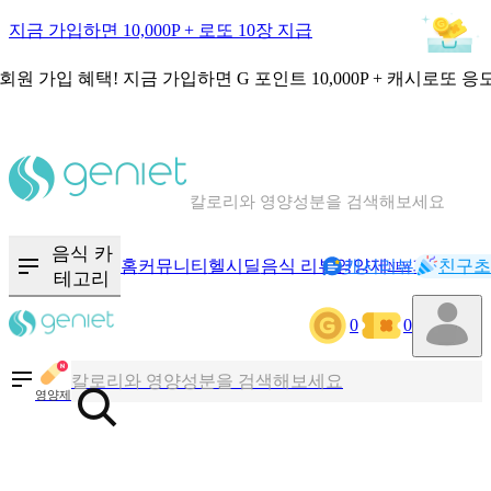
지금 가입하면 10,000P + 로또 10장 지급
회원 가입 혜택!
지금 가입하면
G 포인트 10,000P + 캐시로또 응
칼로리와 영양성분을 검색해보세요
혈당 · 다이어트 음식 검색해보세요
음식 카
홈
커뮤니티
헬시딜
음식 리뷰
영양제
캐시리뷰
기록
친구초
NEW
테고리
음식 · 영양제 리뷰를 찾아보세요
0
0
칼로리와 영양성분을 검색해보세요
영양제
혈당 · 다이어트 음식 검색해보세요
음식 · 영양제 리뷰를 찾아보세요