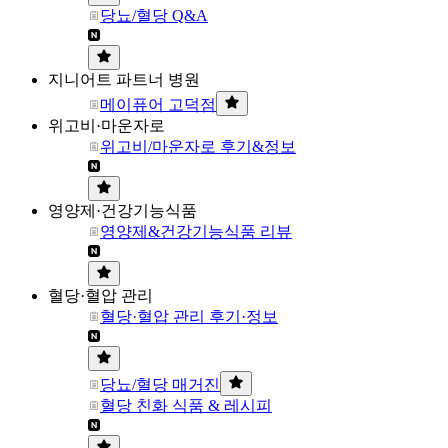
당뇨/혈당 Q&A
지니어트 파트너 병원
메이퓨어 고덕점
위고비·마운자로
위고비/마운자로 후기&정보
영양제·건강기능식품
영양제&건강기능식품 리뷰
혈당·혈압 관리
혈당·혈압 관리 후기·정보
당뇨/혈당 매거진
혈당 친화 식품 & 레시피