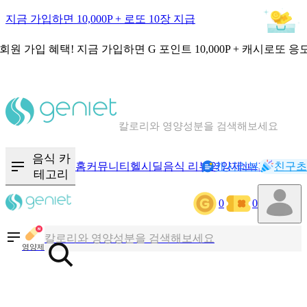
지금 가입하면 10,000P + 로또 10장 지급
회원 가입 혜택!
지금 가입하면
G 포인트 10,000P + 캐시로또 응
칼로리와 영양성분을 검색해보세요
혈당 · 다이어트 음식 검색해보세요
음식 카
홈
커뮤니티
헬시딜
음식 리뷰
영양제
캐시리뷰
기록
친구초
NEW
테고리
음식 · 영양제 리뷰를 찾아보세요
0
0
칼로리와 영양성분을 검색해보세요
영양제
혈당 · 다이어트 음식 검색해보세요
음식 · 영양제 리뷰를 찾아보세요