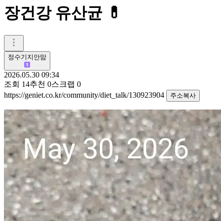
장건강 유산균 💊
정수기지안맘
2026.05.30 09:34
조회
14
추천
0
스크랩
0
https://geniet.co.kr/community/diet_talk/130923904
주소복사