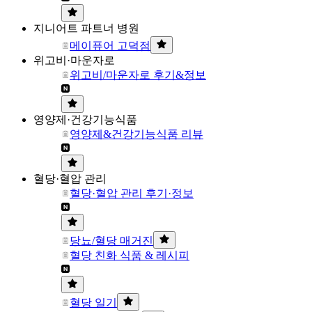
지니어트 파트너 병원
메이퓨어 고덕점
위고비·마운자로
위고비/마운자로 후기&정보
영양제·건강기능식품
영양제&건강기능식품 리뷰
혈당·혈압 관리
혈당·혈압 관리 후기·정보
당뇨/혈당 매거진
혈당 친화 식품 & 레시피
혈당 일기