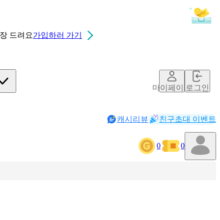
0장
드려요
가입하러 가기
마이페이지
로그인
캐시리뷰
친구초대 이벤트
0
0