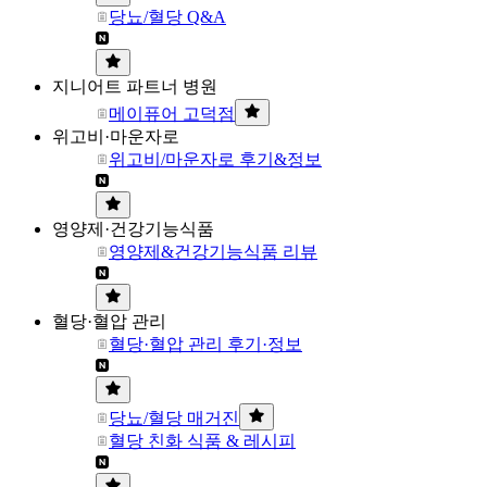
당뇨/혈당 Q&A
지니어트 파트너 병원
메이퓨어 고덕점
위고비·마운자로
위고비/마운자로 후기&정보
영양제·건강기능식품
영양제&건강기능식품 리뷰
혈당·혈압 관리
혈당·혈압 관리 후기·정보
당뇨/혈당 매거진
혈당 친화 식품 & 레시피