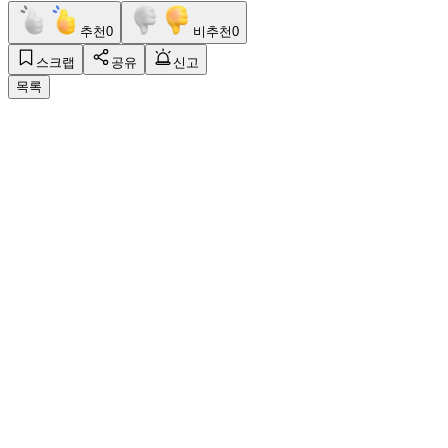
추천
0
비추천
0
스크랩
공유
신고
목록