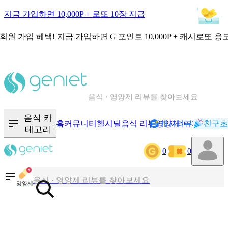
지금 가입하면 10,000P + 로또 10장 지급
회원 가입 혜택!
지금 가입하면
G 포인트 10,000P + 캐시로또 응
칼로리와 영양성분을 검색해보세요
혈당 · 다이어트 음식 검색해보세요
음식 카
홈
커뮤니티
헬시딜
음식 리뷰
영양제
캐시리뷰
기록
친구초
NEW
테고리
음식 · 영양제 리뷰를 찾아보세요
0
0
칼로리와 영양성분을 검색해보세요
영양제
혈당 · 다이어트 음식 검색해보세요
음식 · 영양제 리뷰를 찾아보세요