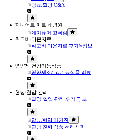
당뇨/혈당 Q&A
지니어트 파트너 병원
메이퓨어 고덕점
위고비·마운자로
위고비/마운자로 후기&정보
영양제·건강기능식품
영양제&건강기능식품 리뷰
혈당·혈압 관리
혈당·혈압 관리 후기·정보
당뇨/혈당 매거진
혈당 친화 식품 & 레시피