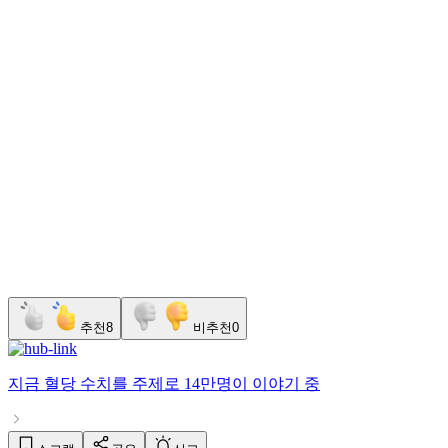
추천
8
비추천
0
지금
혈당 수치
를 주제로
14만명
이 이야기 중