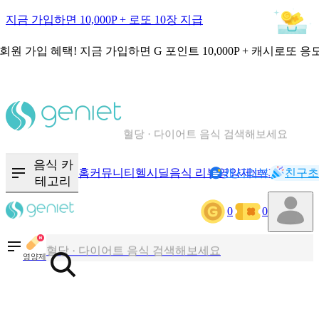
지금 가입하면 10,000P + 로또 10장 지급
회원 가입 혜택!
지금 가입하면
G 포인트 10,000P + 캐시로또 응
칼로리와 영양성분을 검색해보세요
혈당 · 다이어트 음식 검색해보세요
음식 · 영양제 리뷰를 찾아보세요
음식 카
홈
커뮤니티
헬시딜
음식 리뷰
영양제
캐시리뷰
기록
친구초
NEW
테고리
0
0
칼로리와 영양성분을 검색해보세요
혈당 · 다이어트 음식 검색해보세요
영양제
음식 · 영양제 리뷰를 찾아보세요