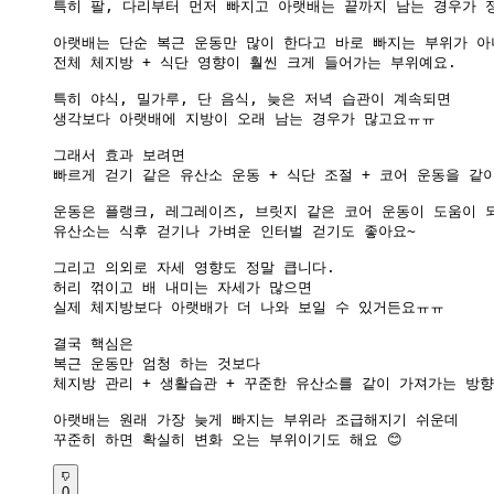
특히 팔, 다리부터 먼저 빠지고 아랫배는 끝까지 남는 경우가 정
아랫배는 단순 복근 운동만 많이 한다고 바로 빠지는 부위가 아
전체 체지방 + 식단 영향이 훨씬 크게 들어가는 부위예요.

특히 야식, 밀가루, 단 음식, 늦은 저녁 습관이 계속되면

생각보다 아랫배에 지방이 오래 남는 경우가 많고요ㅠㅠ

그래서 효과 보려면

빠르게 걷기 같은 유산소 운동 + 식단 조절 + 코어 운동을 같이
운동은 플랭크, 레그레이즈, 브릿지 같은 코어 운동이 도움이 되
유산소는 식후 걷기나 가벼운 인터벌 걷기도 좋아요~

그리고 의외로 자세 영향도 정말 큽니다.

허리 꺾이고 배 내미는 자세가 많으면

실제 체지방보다 아랫배가 더 나와 보일 수 있거든요ㅠㅠ

결국 핵심은

복근 운동만 엄청 하는 것보다

체지방 관리 + 생활습관 + 꾸준한 유산소를 같이 가져가는 방향
아랫배는 원래 가장 늦게 빠지는 부위라 조급해지기 쉬운데

꾸준히 하면 확실히 변화 오는 부위이기도 해요 😊
0