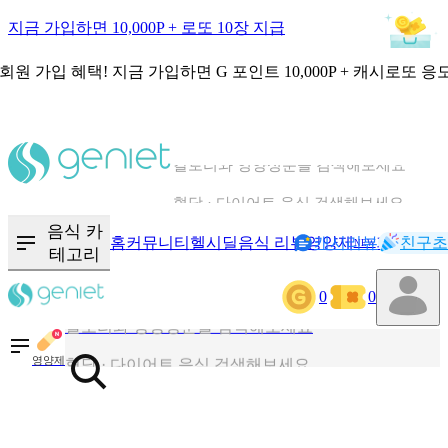
지금 가입하면 10,000P + 로또 10장 지급
회원 가입 혜택!
지금 가입하면
G 포인트 10,000P + 캐시로또 응
칼로리와 영양성분을 검색해보세요
혈당 · 다이어트 음식 검색해보세요
음식 · 영양제 리뷰를 찾아보세요
음식 카
홈
커뮤니티
헬시딜
음식 리뷰
영양제
캐시리뷰
기록
친구초
NEW
테고리
0
0
칼로리와 영양성분을 검색해보세요
혈당 · 다이어트 음식 검색해보세요
영양제
음식 · 영양제 리뷰를 찾아보세요