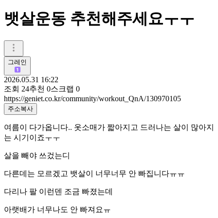
뱃살운동 추천해주세요ㅜㅜ
그레인
2026.05.31 16:22
조회
24
추천
0
스크랩
0
https://geniet.co.kr/community/workout_QnA/130970105
주소복사
여름이 다가옵니다.. 옷소매가 짧아지고 드러나는 살이 많아지
는 시기이죠ㅜㅜ
살을 빼야 쓰겄는디
다른데는 모르겠고 뱃살이 너무너무 안 빠집니다ㅠㅠ
다리나 팔 이런덴 조금 빠졌는데
아랫배가 너무나도 안 빠져요ㅠ