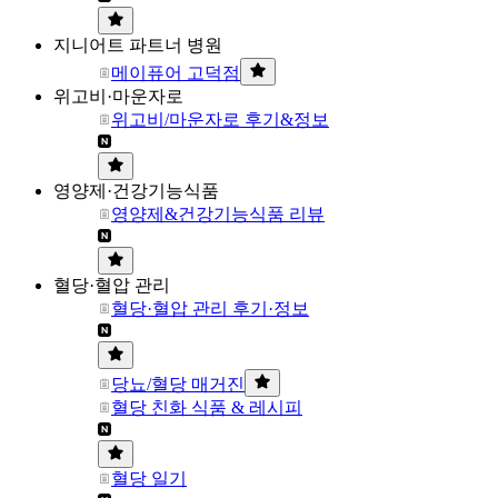
지니어트 파트너 병원
메이퓨어 고덕점
위고비·마운자로
위고비/마운자로 후기&정보
영양제·건강기능식품
영양제&건강기능식품 리뷰
혈당·혈압 관리
혈당·혈압 관리 후기·정보
당뇨/혈당 매거진
혈당 친화 식품 & 레시피
혈당 일기