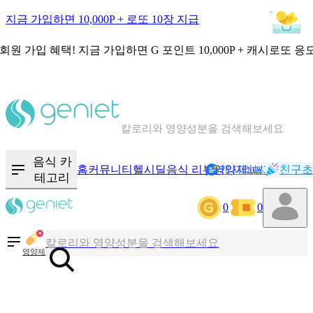
지금 가입하면 10,000P + 로또 10장 지급
회원 가입 혜택!
지금 가입하면
G 포인트 10,000P + 캐시로또 응
칼로리와 영양성분을 검색해보세요
혈당 · 다이어트 음식 검색해보세요
음식 · 영양제 리뷰를 찾아보세요
음식 카
홈
커뮤니티
헬시딜
음식 리뷰
영양제
캐시리뷰
기록
친구초
NEW
테고리
0
0
칼로리와 영양성분을 검색해보세요
혈당 · 다이어트 음식 검색해보세요
영양제
음식 · 영양제 리뷰를 찾아보세요