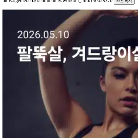
https://geniet.co.kr/community/workout_info/130028370
주소복사