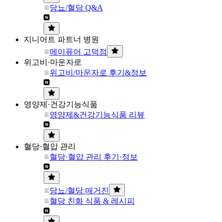
당뇨/혈당 Q&A
지니어트 파트너 병원
메이퓨어 고덕점
위고비·마운자로
위고비/마운자로 후기&정보
영양제·건강기능식품
영양제&건강기능식품 리뷰
혈당·혈압 관리
혈당·혈압 관리 후기·정보
당뇨/혈당 매거진
혈당 친화 식품 & 레시피