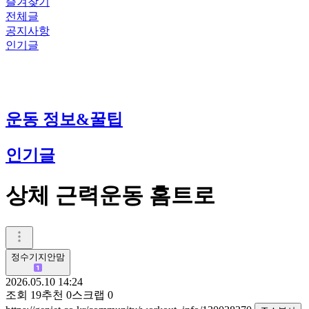
즐겨찾기
전체글
공지사항
인기글
운동 정보&꿀팁
인기글
상체 근력운동 홈트로
정수기지안맘
2026.05.10 14:24
조회
19
추천
0
스크랩
0