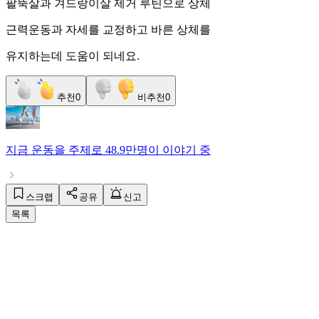
팔뚝살과 겨드랑이살 제거 루틴으로 상체
근력운동과 자세를 교정하고 바른 상체를
유지하는데 도움이 되네요.
추천
0
비추천
0
지금
운동
을 주제로
48.9만명
이 이야기 중
스크랩
공유
신고
목록