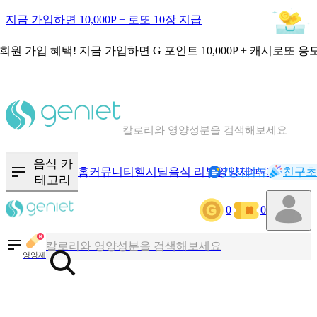
지금 가입하면 10,000P + 로또 10장 지급
회원 가입 혜택!
지금 가입하면
G 포인트 10,000P + 캐시로또 응
칼로리와 영양성분을 검색해보세요
혈당 · 다이어트 음식 검색해보세요
음식 카
홈
커뮤니티
헬시딜
음식 리뷰
영양제
캐시리뷰
기록
친구초
NEW
테고리
음식 · 영양제 리뷰를 찾아보세요
0
0
칼로리와 영양성분을 검색해보세요
영양제
혈당 · 다이어트 음식 검색해보세요
음식 · 영양제 리뷰를 찾아보세요