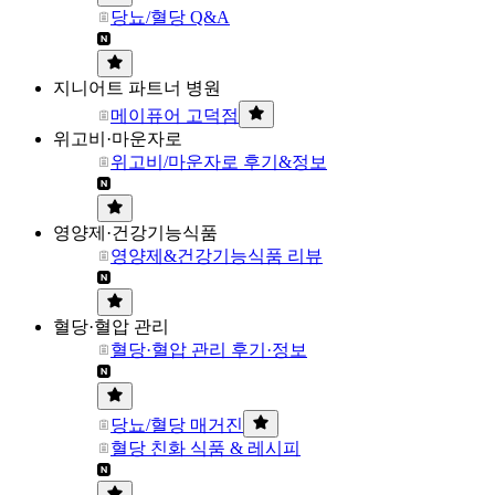
당뇨/혈당 Q&A
지니어트 파트너 병원
메이퓨어 고덕점
위고비·마운자로
위고비/마운자로 후기&정보
영양제·건강기능식품
영양제&건강기능식품 리뷰
혈당·혈압 관리
혈당·혈압 관리 후기·정보
당뇨/혈당 매거진
혈당 친화 식품 & 레시피