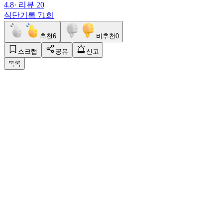
5.0
· 리뷰
6
식단기록
16회
스타벅스
바닐라 크림 콜드브루
1
잔
125
kcal
4.8
· 리뷰
20
식단기록
71회
추천
6
비추천
0
스크랩
공유
신고