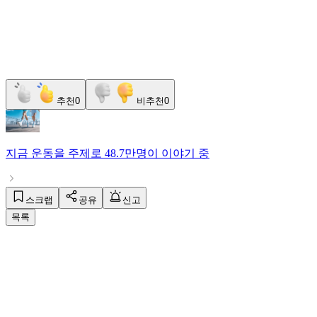
추천
0
비추천
0
지금
운동
을 주제로
48.7만명
이 이야기 중
스크랩
공유
신고
목록