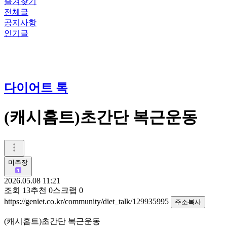
즐겨찾기
전체글
공지사항
인기글
다이어트 톡
(캐시홈트)초간단 복근운동
미주장
2026.05.08 11:21
조회
13
추천
0
스크랩
0
https://geniet.co.kr/community/diet_talk/129935995
주소복사
(캐시홈트)초간단 복근운동