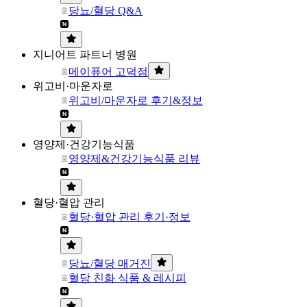
당뇨/혈당 Q&A
지니어트 파트너 병원
메이퓨어 고덕점
위고비·마운자로
위고비/마운자로 후기&정보
영양제·건강기능식품
영양제&건강기능식품 리뷰
혈당·혈압 관리
혈당·혈압 관리 후기·정보
당뇨/혈당 매거진
혈당 친화 식품 & 레시피