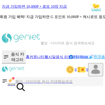
지금 가입하면 10,000P + 로또 10장 지급
회원 가입 혜택!
지금 가입하면
G 포인트 10,000P + 캐시로또 응
칼로리와 영양성분을 검색해보세요
혈당 · 다이어트 음식 검색해보세요
음식 · 영양제 리뷰를 찾아보세요
음식 카
홈
커뮤니티
헬시딜
음식 리뷰
영양제
캐시리뷰
기록
친구초
NEW
테고리
0
0
칼로리와 영양성분을 검색해보세요
혈당 · 다이어트 음식 검색해보세요
영양제
음식 · 영양제 리뷰를 찾아보세요