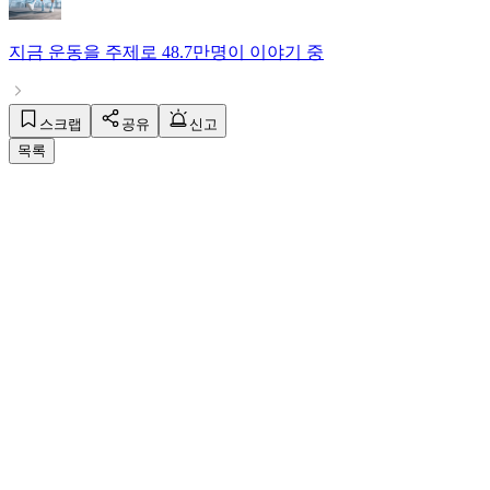
지금
운동
을 주제로
48.7만명
이 이야기 중
스크랩
공유
신고
목록