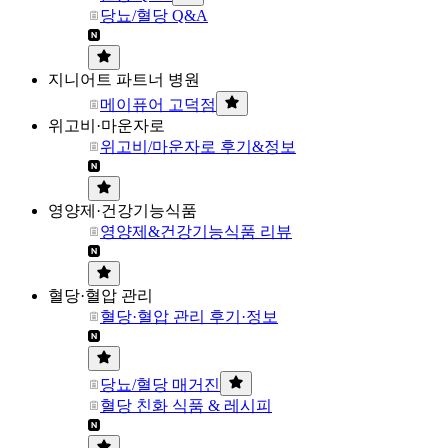
당뇨/혈당 Q&A
지니어트 파트너 병원
메이퓨어 고덕점
위고비·마운자로
위고비/마운자로 후기&정보
영양제·건강기능식품
영양제&건강기능식품 리뷰
혈당·혈압 관리
혈당·혈압 관리 후기·정보
당뇨/혈당 매거진
혈당 친화 식품 & 레시피