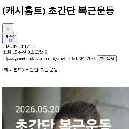
(캐시홈트) 초간단 복근운동
미주장
2026.05.20 17:15
조회
15
추천
0
스크랩
0
https://geniet.co.kr/community/diet_talk/130487621
주소복사
(캐시홈트) 초간단 복근운동