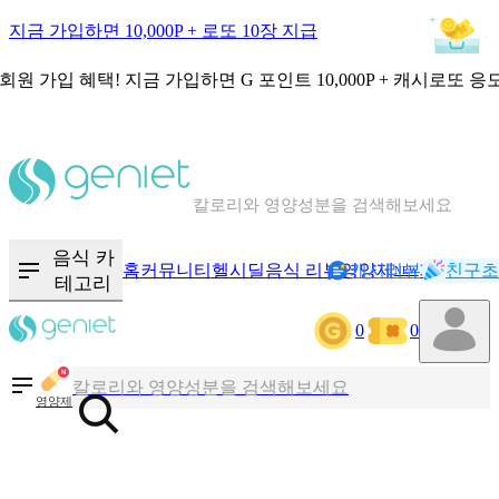
지금 가입하면 10,000P + 로또 10장 지급
회원 가입 혜택!
지금 가입하면
G 포인트 10,000P + 캐시로또 응
칼로리와 영양성분을 검색해보세요
혈당 · 다이어트 음식 검색해보세요
음식 · 영양제 리뷰를 찾아보세요
음식 카
홈
커뮤니티
헬시딜
음식 리뷰
영양제
캐시리뷰
기록
친구초
NEW
테고리
0
0
칼로리와 영양성분을 검색해보세요
혈당 · 다이어트 음식 검색해보세요
영양제
음식 · 영양제 리뷰를 찾아보세요