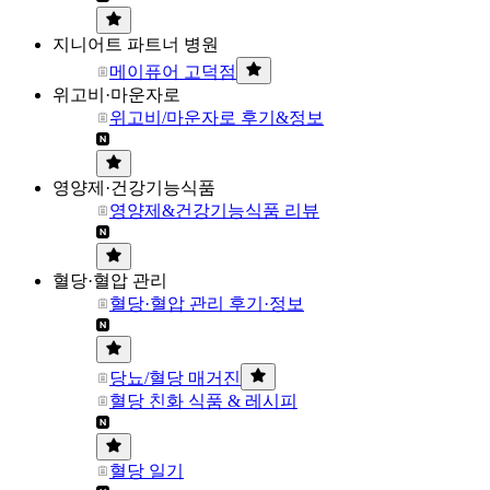
지니어트 파트너 병원
메이퓨어 고덕점
위고비·마운자로
위고비/마운자로 후기&정보
영양제·건강기능식품
영양제&건강기능식품 리뷰
혈당·혈압 관리
혈당·혈압 관리 후기·정보
당뇨/혈당 매거진
혈당 친화 식품 & 레시피
혈당 일기