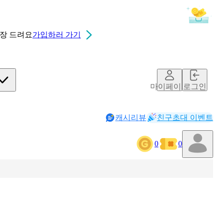
0장
드려요
가입하러 가기
마이페이지
로그인
캐시리뷰
친구초대 이벤트
0
0