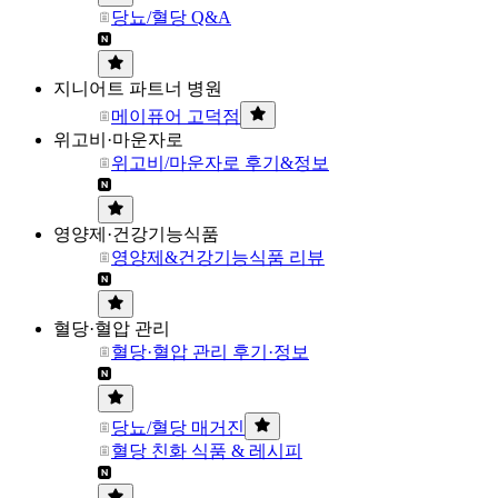
당뇨/혈당 Q&A
지니어트 파트너 병원
메이퓨어 고덕점
위고비·마운자로
위고비/마운자로 후기&정보
영양제·건강기능식품
영양제&건강기능식품 리뷰
혈당·혈압 관리
혈당·혈압 관리 후기·정보
당뇨/혈당 매거진
혈당 친화 식품 & 레시피