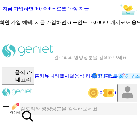
지금 가입하면 10,000P + 로또 10장 지급
회원 가입 혜택!
지금 가입하면
G 포인트 10,000P + 캐시로또 응
칼로리와 영양성분을 검색해보세요
혈당 · 다이어트 음식 검색해보세요
음식 카
홈
커뮤니티
헬시딜
음식 리뷰
영양제
캐시리뷰
기록
친구초
NEW
음식 · 영양제 리뷰를 찾아보세요
테고리
0
0
칼로리와 영양성분을 검색해보세요
영양제
혈당 · 다이어트 음식 검색해보세요
음식 · 영양제 리뷰를 찾아보세요