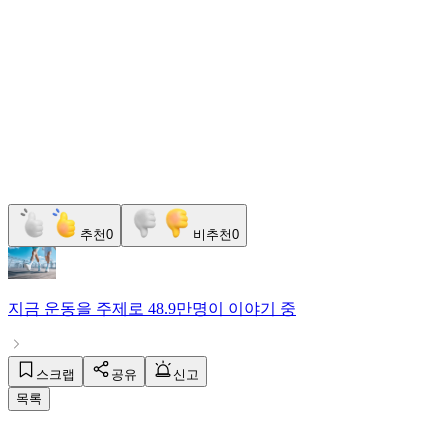
추천
0
비추천
0
지금
운동
을 주제로
48.9만명
이 이야기 중
스크랩
공유
신고
목록