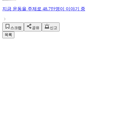
지금
운동
을 주제로
48.7만명
이 이야기 중
스크랩
공유
신고
목록