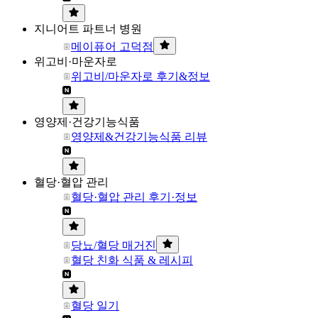
지니어트 파트너 병원
메이퓨어 고덕점
위고비·마운자로
위고비/마운자로 후기&정보
영양제·건강기능식품
영양제&건강기능식품 리뷰
혈당·혈압 관리
혈당·혈압 관리 후기·정보
당뇨/혈당 매거진
혈당 친화 식품 & 레시피
혈당 일기