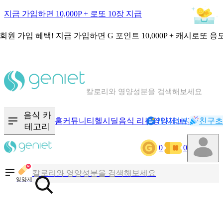
지금 가입하면 10,000P + 로또 10장 지급
회원 가입 혜택!
지금 가입하면
G 포인트 10,000P + 캐시로또 응
칼로리와 영양성분을 검색해보세요
혈당 · 다이어트 음식 검색해보세요
음식 · 영양제 리뷰를 찾아보세요
음식 카
홈
커뮤니티
헬시딜
음식 리뷰
영양제
캐시리뷰
기록
친구초
NEW
테고리
0
0
칼로리와 영양성분을 검색해보세요
혈당 · 다이어트 음식 검색해보세요
영양제
음식 · 영양제 리뷰를 찾아보세요