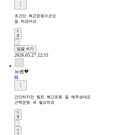
초간단 복근운동이군요

잘 하셨어요
0
답글 쓰기
2026.05.27 22:55
뉴펜🧡
간단하지만 힘든 복근운동 잘 해주셨네요 

근력운동 꼭 필요하죠 
0
1