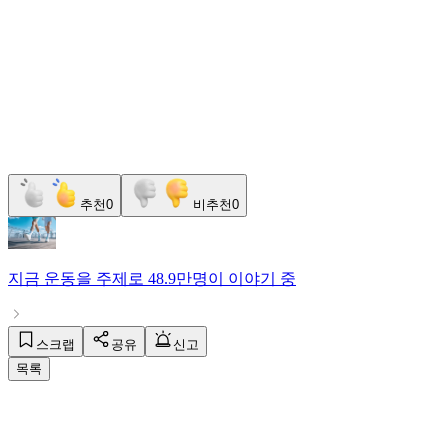
추천
0
비추천
0
지금
운동
을 주제로
48.9만명
이 이야기 중
스크랩
공유
신고
목록