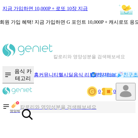
지금 가입하면 10,000P + 로또 10장 지급
회원 가입 혜택!
지금 가입하면
G 포인트 10,000P + 캐시로또 응
칼로리와 영양성분을 검색해보세요
혈당 · 다이어트 음식 검색해보세요
음식 카
홈
커뮤니티
헬시딜
음식 리뷰
영양제
캐시리뷰
기록
친구초
NEW
테고리
음식 · 영양제 리뷰를 찾아보세요
0
0
칼로리와 영양성분을 검색해보세요
영양제
혈당 · 다이어트 음식 검색해보세요
음식 · 영양제 리뷰를 찾아보세요