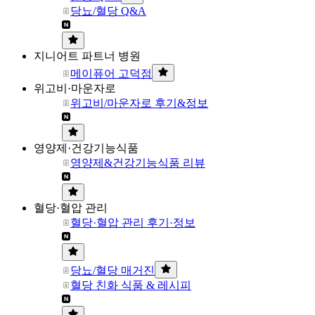
당뇨/혈당 Q&A
지니어트 파트너 병원
메이퓨어 고덕점
위고비·마운자로
위고비/마운자로 후기&정보
영양제·건강기능식품
영양제&건강기능식품 리뷰
혈당·혈압 관리
혈당·혈압 관리 후기·정보
당뇨/혈당 매거진
혈당 친화 식품 & 레시피